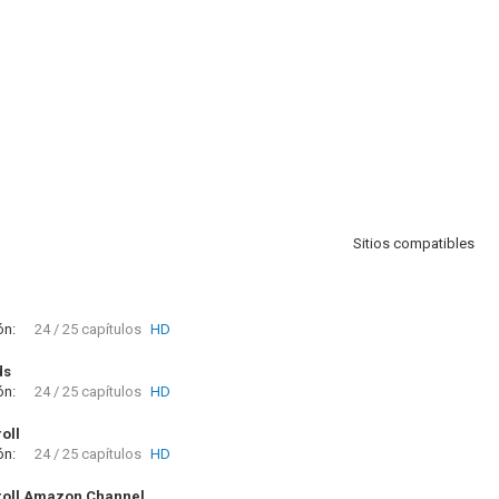
Sitios compatibles
ón:
24 / 25 capítulos
HD
ds
ón:
24 / 25 capítulos
HD
oll
ón:
24 / 25 capítulos
HD
oll Amazon Channel