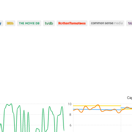
Ca
10
8
6