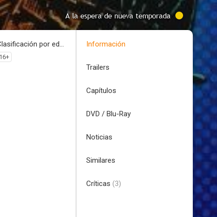
A la espera de nueva temporada
Clasificación por edades
Información
16+
Trailers
Capítulos
DVD / Blu-Ray
Noticias
Similares
Críticas
(3)