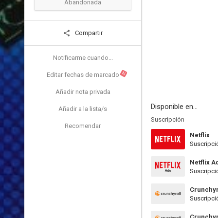
Abandonada
Compartir
Notificarme cuando...
N
Editar fechas de marcado
Añadir nota privada
Disponible en...
Añadir a la lista/s
Suscripción
Recomendar
Netflix
Suscripci
Netflix A
Suscripci
Crunchyr
Suscripci
Crunchyr