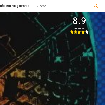
tificarse/Registrarse
8.9
67 votos