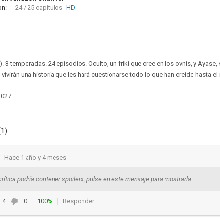
ón:
24 / 25 capítulos
HD
). 3 temporadas. 24 episodios. Oculto, un friki que cree en los ovnis, y Ayase
vivirán una historia que les hará cuestionarse todo lo que han creído hasta e
2027
(1)
Hace 1 año y 4 meses
crítica podría contener spoilers, pulse en este mensaje para mostrarla
4
0
100%
Responder