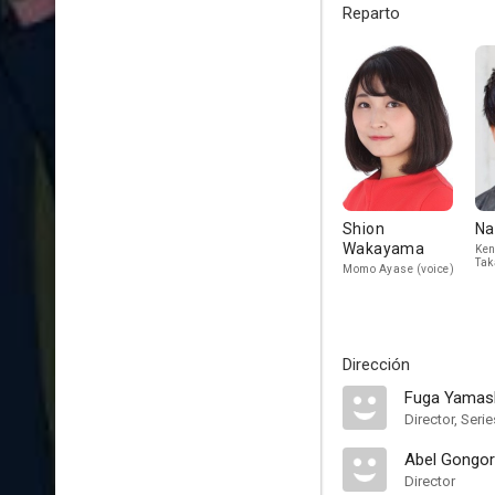
Reparto
Shion
Na
Wakayama
Ken
Tak
Momo Ayase (voice)
Dirección
Fuga Yamas
Director, Serie
Abel Gongo
Director