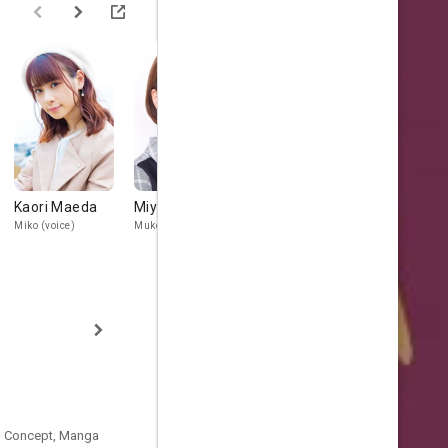
Kaori Maeda
Miyu Tomita
Tomokazu Seki
Kazuya Na
Miko (voice)
Muko (voice)
Dover Demon (voice)
Serpoian A /
Serpoian B /
Serpoian C (vo
nal Concept, Manga