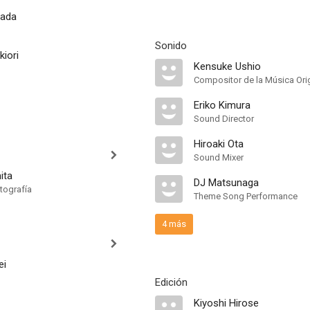
ada
Sonido
kiori
Kensuke Ushio
Compositor de la Música Orig
Eriko Kimura
Sound Director
Hiroaki Ota
Sound Mixer
ita
DJ Matsunaga
tografía
Theme Song Performance
4 más
ei
Edición
Kiyoshi Hirose