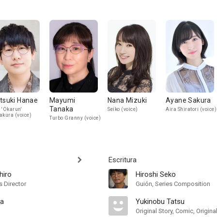
tsuki Hanae
Mayumi
Nana Mizuki
Ayane Sakura
Tanaka
 'Okarun'
Seiko (voice)
Aira Shiratori (voice)
akura (voice)
Turbo Granny (voice)
Escritura
hiro
Hiroshi Seko
s Director
Guión, Series Composition
ra
Yukinobu Tatsu
Original Story, Comic, Origi