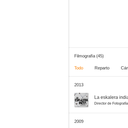
Arrayán
7.0
Filmografía (45)
Todo
Reparto
Cá
2013
Zalacaín el aventurero
6.0
--
La eskalera indi
Director de Fotografía
2009