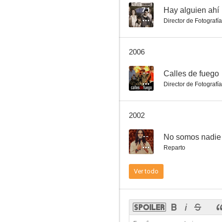
7.1
Hay alguien ahí
Director de Fotografía
Tres suecas para tres Rodríguez
2006
5.8
--
Calles de fuego
Director de Fotografía
2002
--
No somos nadie
Reparto
El beso del sueño
Ver todo
3.8