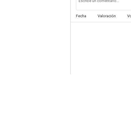
Fecha
Valoración
V
Leonor
--
La dársena de poniente
--