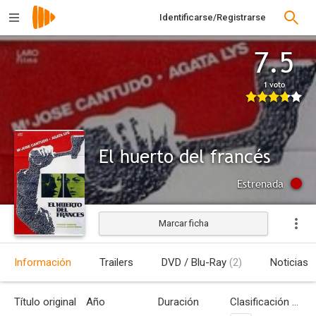
Identificarse/Registrarse
7.5
1 voto
El huerto del francés
Estrenada
Marcar ficha
Información
Trailers
DVD / Blu-Ray
(2)
Noticias
Título original
Año
Duración
Clasificación por edades