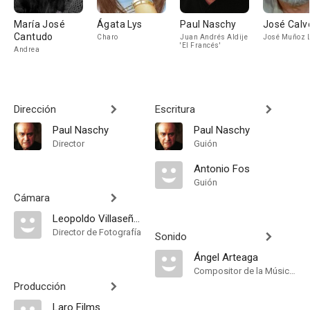
María José
Ágata Lys
Paul Naschy
José Calv
Cantudo
Charo
Juan Andrés Aldije
José Muñoz 
'El Francés'
Andrea
Dirección
Escritura
Paul Naschy
Paul Naschy
Director
Guión
Antonio Fos
Guión
Cámara
Leopoldo Villaseñor
Director de Fotografía
Sonido
Ángel Arteaga
Compositor de la Música Original, Música
Producción
Laro Films