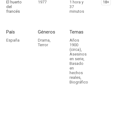
El huerto
1977
1 hora y
18+
del
37
francés
minutos
País
Géneros
Temas
España
Drama
,
Años
Terror
1900
(circa)
,
Asesinos
en serie
,
Basado
en
hechos
reales
,
Biográfico