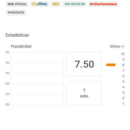
Estadísticas
Popularidad
Votos
???
10
9
7.50
???
8
7
???
6
5
???
4
1
3
???
voto
2
1
???