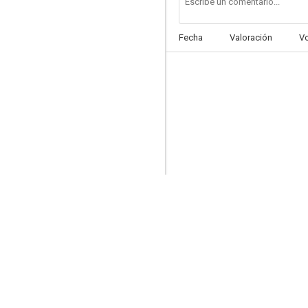
Fecha
Valoración
V
Don Quijote de la Mancha
2.8
El hombre de Río Malo
--