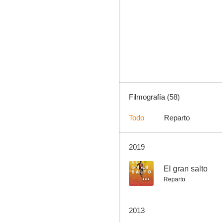
Isidro, el labrador
7.0
Filmografía (58)
Todo
Reparto
2019
Operación Mata Hari
6.5
--
El gran salto
Reparto
2013