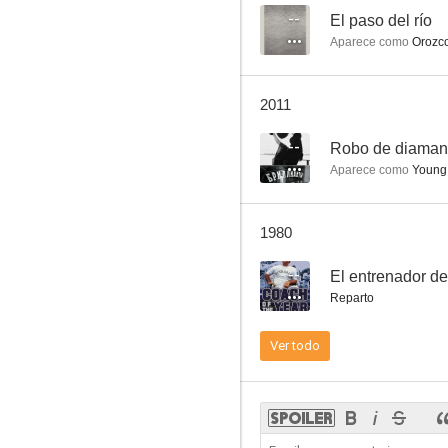
--
El paso del río
Aparece como
Orozc
El taxi de los conflictos
2011
6.0
--
Robo de diaman
Aparece como
Young 
1980
--
El entrenador de
Reparto
La gran mentira
Ver todo
5.0