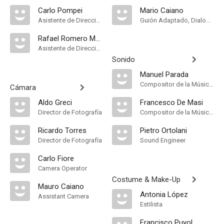
Carlo Pompei
Mario Caiano
Asistente de Dirección
Guión Adaptado, Dialogue
Rafael Romero Marchent
Asistente de Dirección
Sonido
Manuel Parada
Compositor de la Música Original
Cámara
Aldo Greci
Francesco De Masi
Director de Fotografía
Compositor de la Música Original
Ricardo Torres
Pietro Ortolani
Director de Fotografía
Sound Engineer
Carlo Fiore
Camera Operator
Costume & Make-Up
Mauro Caiano
Antonia López
Assistant Camera
Estilista
Francisco Puyol