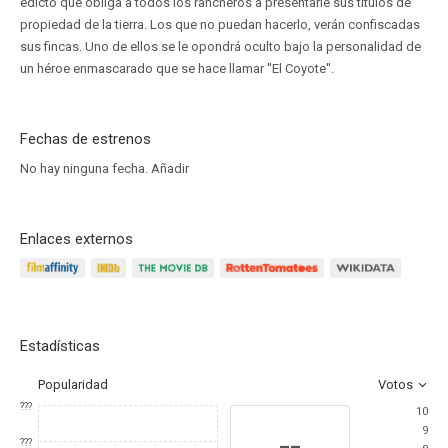
edicto que obliga a todos los rancheros a presentarle sus títulos de
propiedad de la tierra. Los que no puedan hacerlo, verán confiscadas
sus fincas. Uno de ellos se le opondrá oculto bajo la personalidad de
un héroe enmascarado que se hace llamar ''El Coyote''.
Fechas de estrenos
No hay ninguna fecha.
Añadir
Enlaces externos
Estadísticas
Popularidad
Votos
???
10
9
--
???