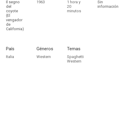
Il segno
1963
1 hora y
Sin
del
20
información
coyote
minutos
(El
vengador
de
California)
País
Géneros
Temas
Italia
Western
Spaghetti
Western