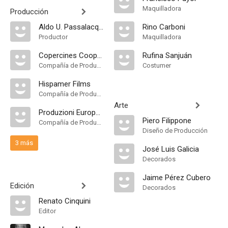
Maquilladora
Producción
Aldo U. Passalacqua
Rino Carboni
Productor
Maquilladora
Copercines Cooperativa Cinematográfica
Rufina Sanjuán
Compañía de Produccion
Costumer
Hispamer Films
Compañía de Produccion
Arte
Produzioni Europee Associati
Piero Filippone
Compañía de Produccion
Diseño de Producción
3 más
José Luis Galicia
Decorados
Jaime Pérez Cubero
Edición
Decorados
Renato Cinquini
Editor