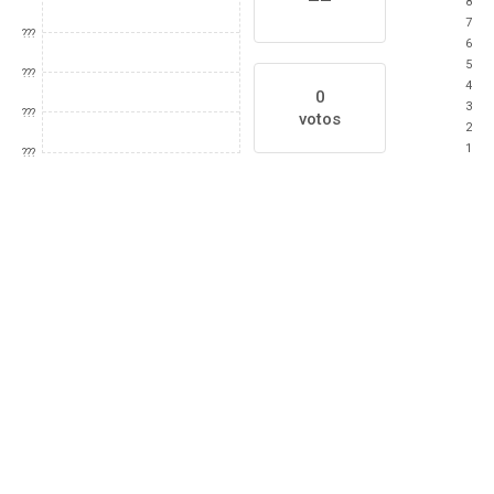
8
7
???
6
5
???
4
0
3
???
votos
2
1
???