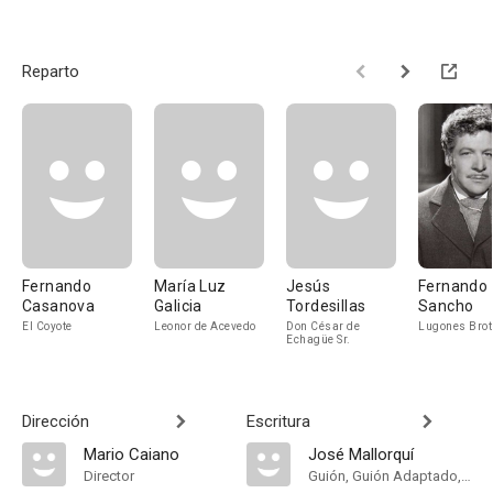
Reparto
Fernando
María Luz
Jesús
Fernando
Casanova
Galicia
Tordesillas
Sancho
El Coyote
Leonor de Acevedo
Don César de
Lugones Brot
Echagüe Sr.
Dirección
Escritura
Mario Caiano
José Mallorquí
Director
Guión, Guión Adaptado, Novela, Personajes, Dialogue, Screenstory, Comic