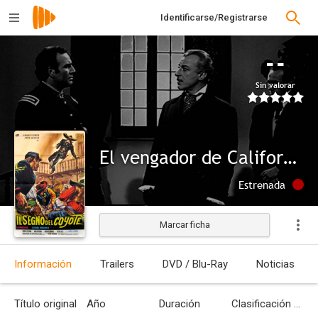
Identificarse/Registrarse
--
Sin valorar
El vengador de California
Estrenada
Marcar ficha
Información
Trailers
DVD / Blu-Ray
Noticias
Título original
Año
Duración
Clasificación por edades