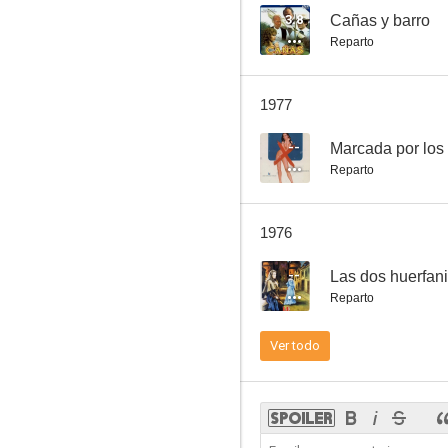
3.8
Cañas y barro
Reparto
Vamos por la parejita
1977
3.4
--
Marcada por los
Reparto
1976
--
Las dos huerfani
Reparto
Kid Rodelo
Ver todo
--