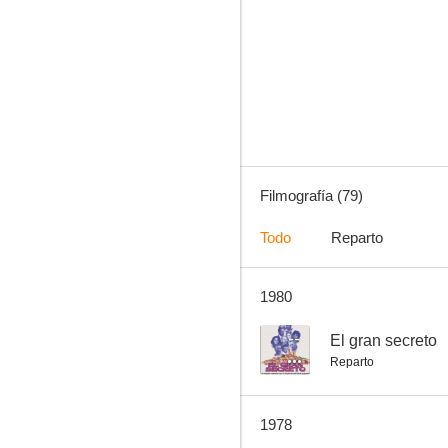
Guapo heredero busca esposa
7.0
Filmografía (79)
Todo
Reparto
1980
Sierra de Teruel
4.0
--
El gran secreto
Reparto
1978