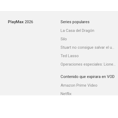
El vengador de California
PlayMax
2026
Series populares
--
La Casa del Dragón
Silo
Stuart no consigue salvar el universo
Ted Lasso
Operaciones especiales: Lioness
Contenido que expirara en VOD
El sheriff terrible
Amazon Prime Video
--
Netflix
Filmin
Movistar+