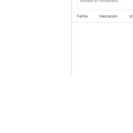
Fecha
Valoración
V
El gran secreto
--
Las dos huerfanitas
--