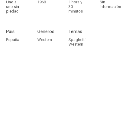
Uno a
1968
1 hora y
Sin
uno sin
30
información
piedad
minutos
País
Géneros
Temas
España
Western
Spaghetti
Western