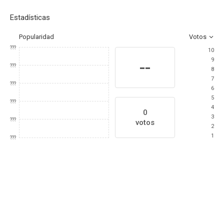
Estadísticas
Popularidad
Votos
???
10
9
--
???
8
7
???
6
5
???
4
0
3
???
votos
2
1
???