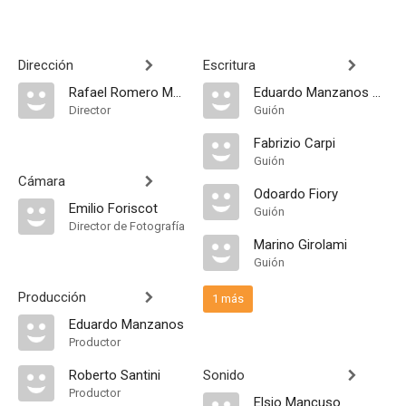
Dirección
Escritura
Rafael Romero Marchent
Eduardo Manzanos Brochero
Director
Guión
Fabrizio Carpi
Guión
Cámara
Odoardo Fiory
Emilio Foriscot
Guión
Director de Fotografía
Marino Girolami
Guión
Producción
1 más
Eduardo Manzanos
Productor
Roberto Santini
Sonido
Productor
Elsio Mancuso