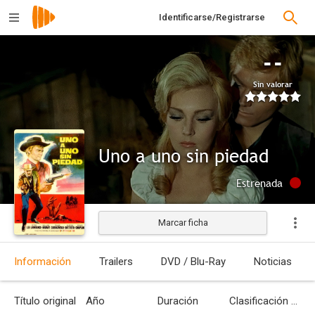
Identificarse/Registrarse
--
Sin valorar
Uno a uno sin piedad
Estrenada
Marcar ficha
Información
Trailers
DVD / Blu-Ray
Noticias
Título original
Año
Duración
Clasificación por edades