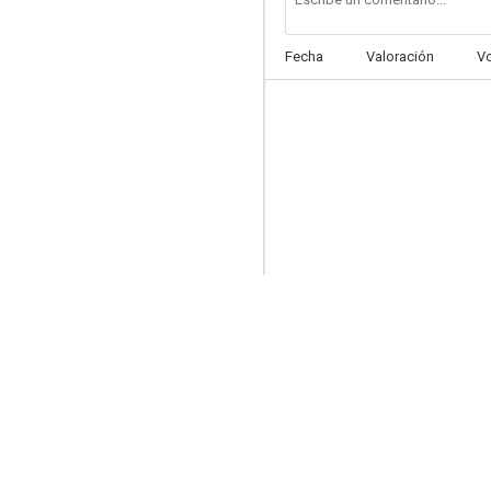
Fecha
Valoración
V
La guerra de Dios
4.5
Currito de la Cruz
--