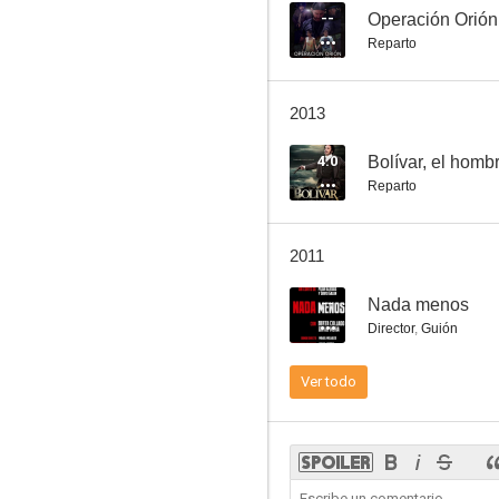
--
Operación Orión
Reparto
La casa de la Troya
2013
6.0
4.0
Bolívar, el hombr
Reparto
2011
--
Nada menos
Director
,
Guión
Una mujer cualquiera
Ver todo
5.0