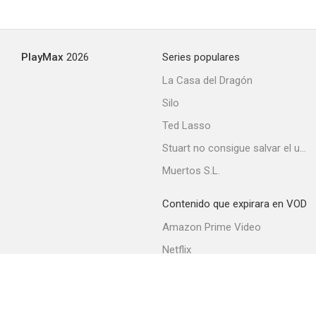
El canto del gallo
PlayMax
2026
Series populares
--
La Casa del Dragón
Silo
Ted Lasso
Stuart no consigue salvar el universo
Muertos S.L.
Contenido que expirara en VOD
Murió hace quince años
Amazon Prime Video
--
Netflix
Filmin
Movistar+