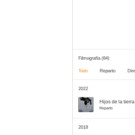
De camisa vieja a chaqueta nueva
7.0
Filmografía (84)
Todo
Reparto
Dir
2022
¡Es mi hombre!
6.3
--
Hijos de la tierra
Reparto
2018