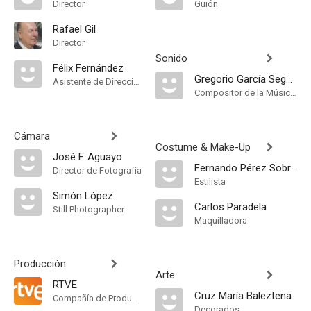
Director
Guión
Rafael Gil
Director
Sonido
Félix Fernández
Gregorio García Segura
Asistente de Dirección
Compositor de la Música Original
Cámara
Costume & Make-Up
José F. Aguayo
Fernando Pérez Sobrino
Director de Fotografía
Estilista
Simón López
Carlos Paradela
Still Photographer
Maquilladora
Producción
Arte
RTVE
Cruz María Baleztena
Compañía de Produccion
Decorados