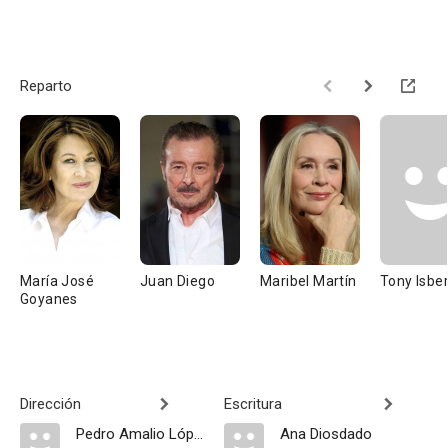
Reparto
María José
Juan Diego
Maribel Martín
Tony Isber
Goyanes
Dirección
Escritura
Pedro Amalio López
Ana Diosdado