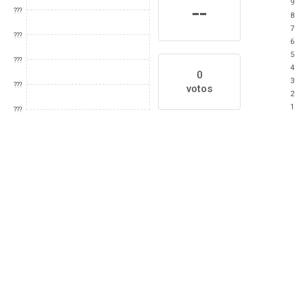
9
--
???
8
7
???
6
5
???
4
0
3
???
votos
2
1
???