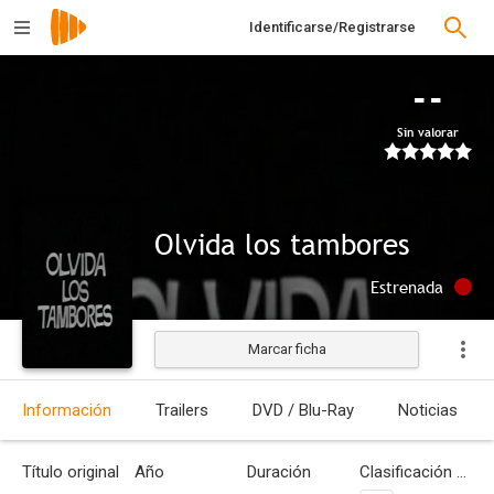
Identificarse/Registrarse
--
Sin valorar
Olvida los tambores
Estrenada
Marcar ficha
Información
Trailers
DVD / Blu-Ray
Noticias
Título original
Año
Duración
Clasificación por edades