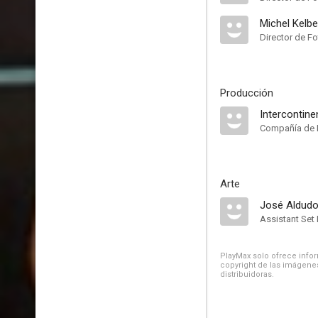
Michel Kelbe
Director de Fo
Producción
Intercontine
Compañía de 
Arte
José Aldud
Assistant Set
PlayMax solo ofrece inform
copyright de las imágenes
distribuidoras.