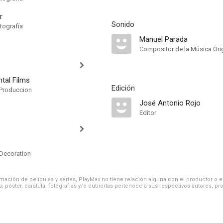
r
Sonido
tografía
Manuel Parada
Compositor de la Música Orig
ntal Films
Edición
Produccion
José Antonio Rojo
Editor
o
 Decoration
ación de películas y series, PlayMax no tiene relación alguna con el productor o el d
, póster, carátula, fotografías y/o cubiertas pertenece a sus respectivos autores, pr