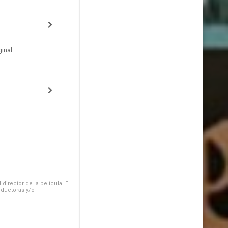
inal
irector de la película. El
oductoras y/o