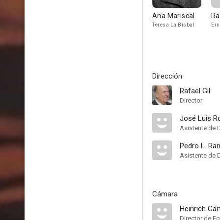
Ana Mariscal
Ra
Teresa La Bisbal
Ern
Dirección
Rafael Gil
Director
José Luis R
Asistente de 
Pedro L. Ra
Asistente de 
Cámara
Heinrich Gär
Director de Fo