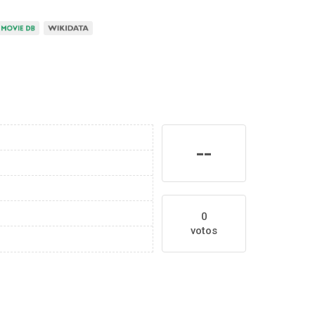
--
0
votos