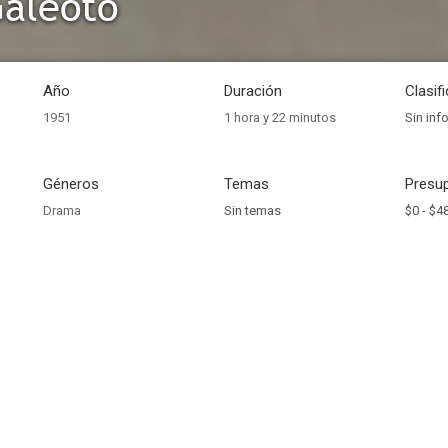
Galeoto
Año
Duración
Clasif
1951
1 hora y 22 minutos
Sin inf
Géneros
Temas
Presup
Drama
Sin temas
$0 -
$4