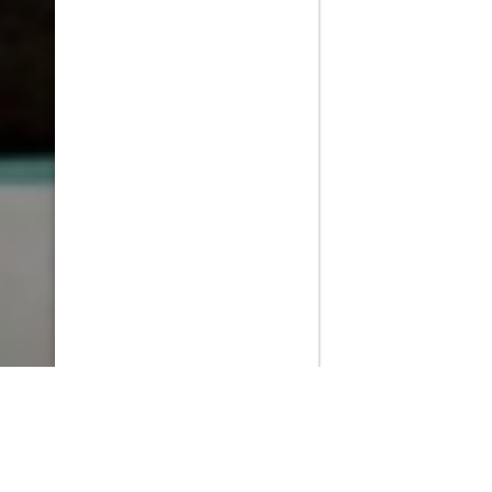
PlayMax
2026
Series populares
La Casa del Dragón
Silo