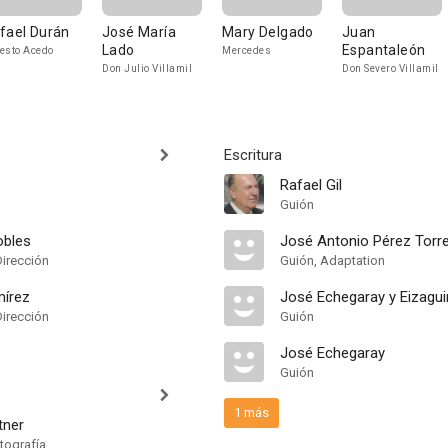
fael Durán
José María
Mary Delgado
Juan
Lado
Espantaleón
esto Acedo
Mercedes
Don Julio Villamil
Don Severo Villamil
Escritura
Rafael Gil
Guión
obles
José Antonio Pérez Torr
Dirección
Guión, Adaptation
mírez
José Echegaray y Eizagui
Dirección
Guión
José Echegaray
Guión
1 más
tner
tografía