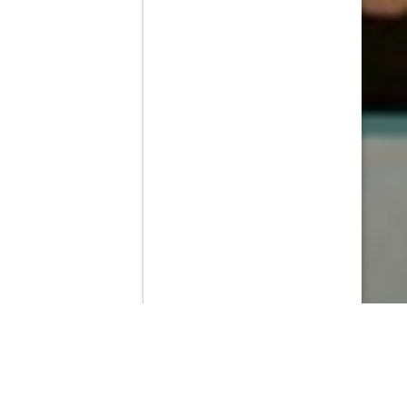
Contenido que expirara en VOD
Amazon Prime Video
Netflix