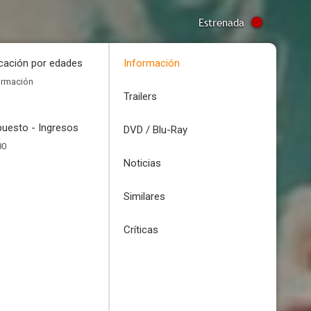
Estrenada
icación por edades
Información
ormación
Trailers
uesto - Ingresos
DVD / Blu-Ray
80
Noticias
Similares
Críticas