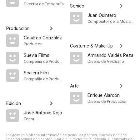
Director de Fotografía
Sonido
Juan Quintero
Compositor de la Música Original
Producción
Cesáreo González
Productor
Costume & Make-Up
Suevia Films
Armando Valdés Peza
Compañía de Produccion
Diseño de Vestuario
Scalera Film
Compañía de Produccion
Arte
Enrique Alarcón
Diseño de Producción
Edición
José Antonio Rojo
Editor
PlayMax solo ofrece información de películas y series, PlayMax no tiene
relación alguna con el productor o el director de la película. El copyright de