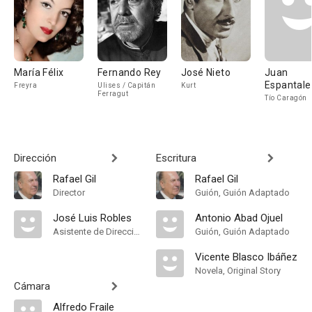
María Félix
Fernando Rey
José Nieto
Juan
Espantal
Freyra
Ulises / Capitán
Kurt
Ferragut
Tío Caragón
Dirección
Escritura
Rafael Gil
Rafael Gil
Director
Guión, Guión Adaptado
José Luis Robles
Antonio Abad Ojuel
Asistente de Dirección
Guión, Guión Adaptado
Vicente Blasco Ibáñez
Novela, Original Story
Cámara
Alfredo Fraile