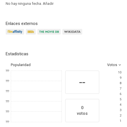
No hay ninguna fecha.
Añadir
Enlaces externos
Estadísticas
Popularidad
Votos
???
10
9
--
???
8
7
???
6
5
???
4
0
3
???
votos
2
1
???