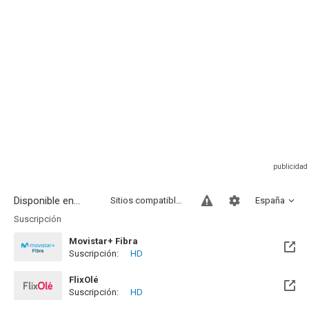
Disponible en...
Sitios compatibles
España
Suscripción
Movistar+ Fibra
Suscripción:
HD
Disponible hasta el Vie, 01 Ene 2100 (Quedan 73 años)
FlixOlé
Suscripción:
HD