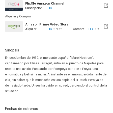
FlixOlé Amazon Channel
Suscripción:
HD
Alquiler y Compra
Amazon Prime Video Store
Alquiler:
HD
2.99 €
Compra:
HD
7.99 €
Sinopsis
En septiembre de 1939, el mercante español "Mare Nostrum",
capitaneado por Ulises Ferragut, entra en el puerto de Nápoles para
reparar una avería. Paseando por Pompeya conoce a Freyra, una
enigmática y bellísima mujer. Al instante se enamora perdidamente de
ella, sin saber que la muchacha es una espía del III Reich. Pero ya es
demasiado tarde. Ulises ha caído en su red, perdiendo el control de la
situación.
Fechas de estrenos