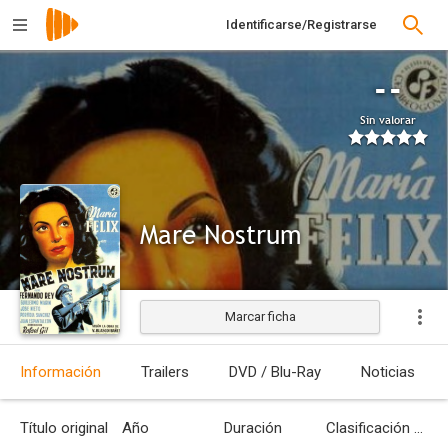
Identificarse/Registrarse
--
Sin valorar
Mare Nostrum
Marcar ficha
Estrenada
Información
Trailers
DVD / Blu-Ray
Noticias
Título original
Año
Duración
Clasificación por edades