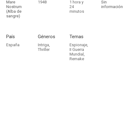
Mare
1948
1 hora y
Sin
Nostrum
24
información
(Alba de
minutos
sangre)
País
Géneros
Temas
España
Intriga
,
Espionaje
,
Thriller
II Guerra
Mundial
,
Remake