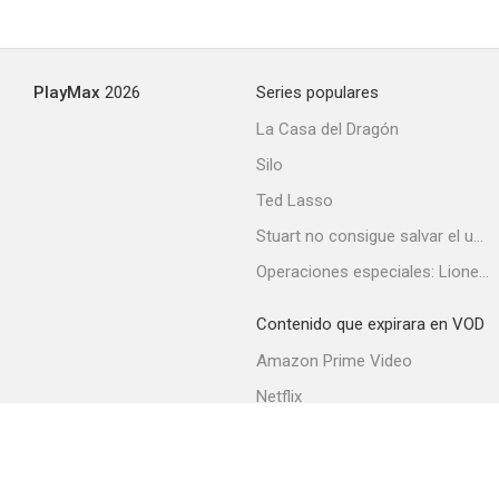
La otra vida del capitán Contreras
PlayMax
2026
Series populares
--
La Casa del Dragón
Silo
Ted Lasso
Stuart no consigue salvar el universo
Operaciones especiales: Lioness
Contenido que expirara en VOD
La cruz de mayo
Amazon Prime Video
--
Netflix
Filmin
Movistar+