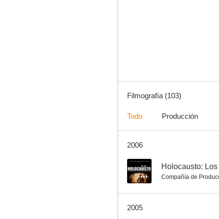
El ruiseñor de las cumbres
7.0
Filmografía (103)
Todo
Producción
2006
La verbena de la Paloma
7.0
--
Holocausto: Los
Compañía de Produc
2005