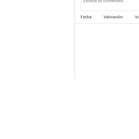
Fecha
Valoración
V
Violetas imperiales
6.0
Reina santa
5.5