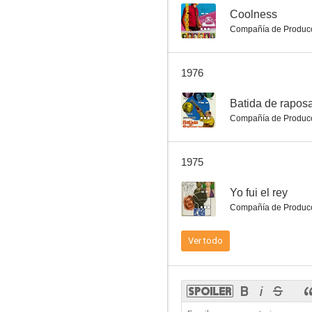
--
Coolness
Compañía de Produc
El caballo blanco
1976
6.0
--
Batida de rapos
Compañía de Produc
1975
--
Yo fui el rey
Compañía de Produc
Amor en el aire
Ver todo
6.0