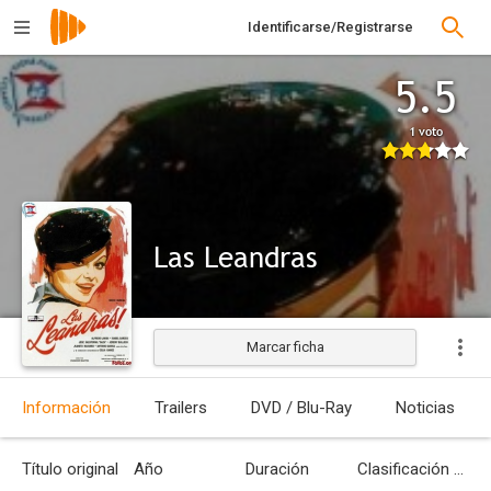
Identificarse/Registrarse
5.5
1 voto
Las Leandras
Marcar ficha
Información
Trailers
DVD / Blu-Ray
Noticias
Título original
Año
Duración
Clasificación por edades