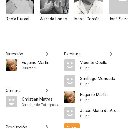
Rocío Dúrcal
Alfredo Landa
Isabel Garcés
José Saza
Dirección
Escritura
Eugenio Martín
Vicente Coello
Director
Guión
Santiago Moncada
Guión
Cámara
Eugenio Martín
Christian Matras
Guión
Director de Fotografía
Jesús María de Arozamena
Guión
Producción
2 más