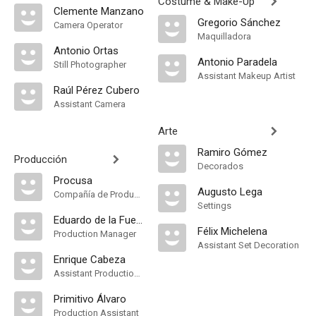
Costume & Make-Up
Clemente Manzano
Gregorio Sánchez
Camera Operator
Maquilladora
Antonio Ortas
Antonio Paradela
Still Photographer
Assistant Makeup Artist
Raúl Pérez Cubero
Assistant Camera
Arte
Ramiro Gómez
Producción
Decorados
Procusa
Augusto Lega
Compañía de Produccion
Settings
Eduardo de la Fuente
Félix Michelena
Production Manager
Assistant Set Decoration
Enrique Cabeza
Assistant Production Manager
Primitivo Álvaro
Production Assistant