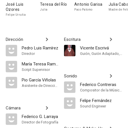
José Luis
Teresa del Río
Antonio Garisa
Julia Cab
Ozores
Julia
Paco Palomo
Madre de Fel
Felipe Urrutia
Dirección
Escritura
Pedro Luis Ramírez
Vicente Escrivá
Director
Guión, Guión Adaptado, Screenstory
María Teresa Ramos
Script Supervisor
Sonido
Pio García Viñolas
Federico Contreras
Asistente de Dirección
Compositor de la Música Original, Música
Felipe Fernández
Sound Engineer
Cámara
Federico G. Larraya
Director de Fotografía