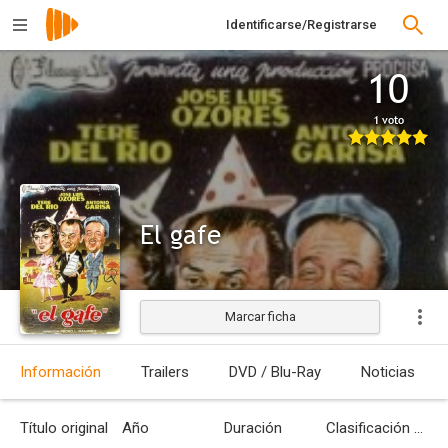
Identificarse/Registrarse
10
1 voto
El gafe
Marcar ficha
Estrenada
Información
Trailers
DVD / Blu-Ray
Noticias
Título original
Año
Duración
Clasificación por edades