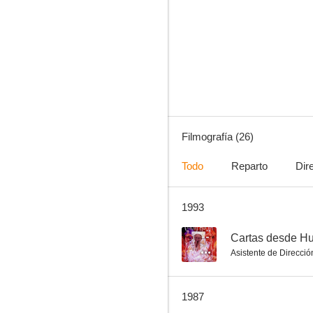
Buenos días, condesita
7.0
Filmografía (26)
Todo
Reparto
Dir
1993
Los económicamente débiles
6.0
--
Cartas desde H
Asistente de Direcció
1987