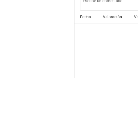
Fecha
Valoración
V
Rostros
--
El ladrido
--