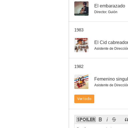
--
El embarazado
Director
,
Guión
Amor en el aire
1983
--
3.0
El Cid cabreado
Asistente de Direcció
1982
--
Femenino singul
Asistente de Direcció
El embarazado
Ver todo
--