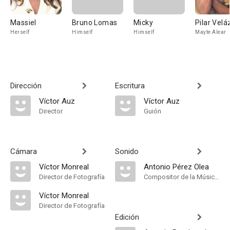
Massiel
Bruno Lomas
Micky
Pilar Vel
Herself
Himself
Himself
Mayte Alear
Dirección
Escritura
Víctor Auz
Víctor Auz
Director
Guión
Cámara
Sonido
Víctor Monreal
Antonio Pérez Olea
Director de Fotografía
Compositor de la Música Original, Música
Ví­ctor Monreal
Director de Fotografía
Edición