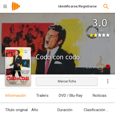
Identificarse/Registrarse
3.0
1 voto
Codo con codo
Estrenada
Marcar ficha
Información
Trailers
DVD / Blu-Ray
Noticias
Título original
Año
Duración
Clasificación por edades