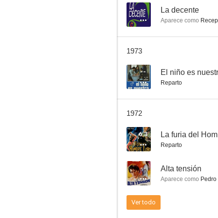
--
La decente
Aparece como
Recepc
El apartamento de la tentación
1973
6.0
--
El niño es nuest
Reparto
1972
6.3
La furia del Ho
Reparto
Adiós, cigüeña, adiós
--
Alta tensión
6.0
Aparece como
Pedro 
Ver todo