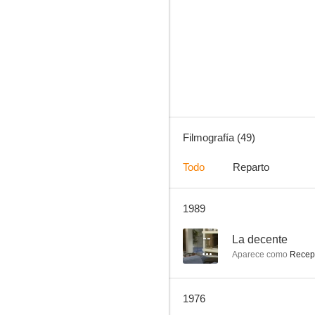
El turismo es un gran invento
7.0
Filmografía (49)
Todo
Reparto
1989
No desearás la mujer del vecino
6.5
--
La decente
Aparece como
Recepc
1976