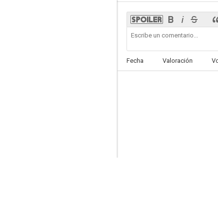
Amor en el aire
Fecha
Valoración
V
3.0
Codo con codo
--