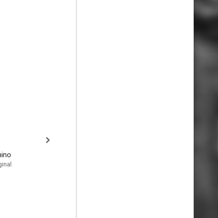
nino
inal