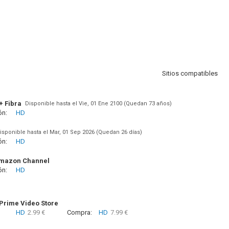
Sitios compatibles
+ Fibra
Disponible hasta el Vie, 01 Ene 2100 (Quedan 73 años)
ón:
HD
isponible hasta el Mar, 01 Sep 2026 (Quedan 26 días)
ón:
HD
Amazon Channel
ón:
HD
rime Video Store
HD
2.99 €
Compra:
HD
7.99 €