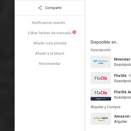
Compartir
Notificarme cuando...
N
Editar fechas de marcado
Disponible en...
Añadir nota privada
Suscripción
Añadir a la lista/s
Movistar
Recomendar
Suscripci
FlixOlé
D
Suscripci
FlixOlé 
Suscripci
Alquiler y Compra
Amazon P
Alquiler: