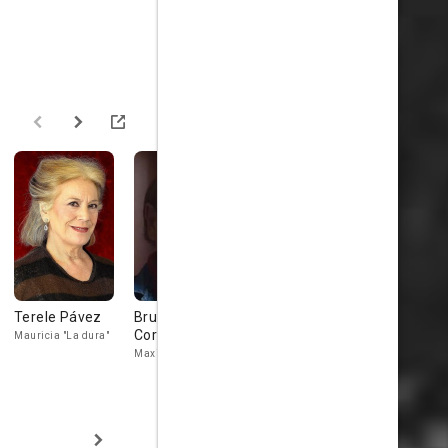
Terele Pávez
Bruno
Nélida Quiroga
Julia Peña
Corazzari
Mauricia "La dura"
Doña Barbara
Feliciana
Maximiliano Rubín