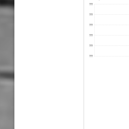
???
???
???
???
???
???