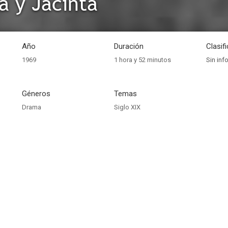
a y Jacinta
Año
Duración
Clasif
1969
1 hora y 52 minutos
Sin inf
Géneros
Temas
Drama
Siglo XIX