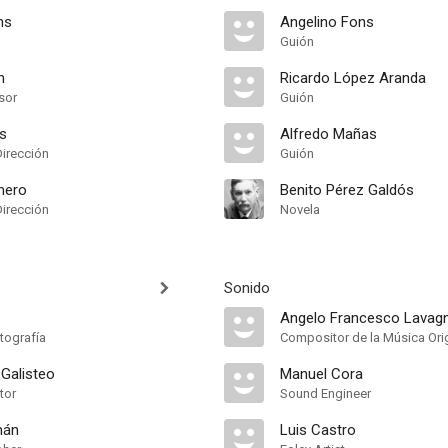
ns
Angelino Fons
Guión
n
Ricardo López Aranda
sor
Guión
s
Alfredo Mañas
Dirección
Guión
mero
Benito Pérez Galdós
Dirección
Novela
Sonido
Angelo Francesco Lavag
tografía
Compositor de la Música Orig
 Galisteo
Manuel Cora
tor
Sound Engineer
mán
Luis Castro