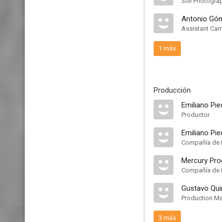
Still Photogra
Antonio Gó
Assistant Ca
1 más
Producción
Emiliano Pie
Productor
Emiliano Pie
Compañía de 
Mercury Pro
Compañía de 
Gustavo Qui
Production M
3 más