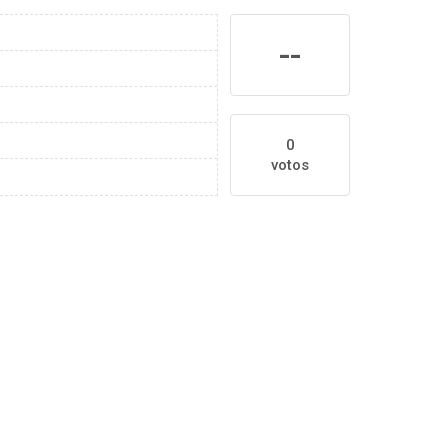
--
0
votos