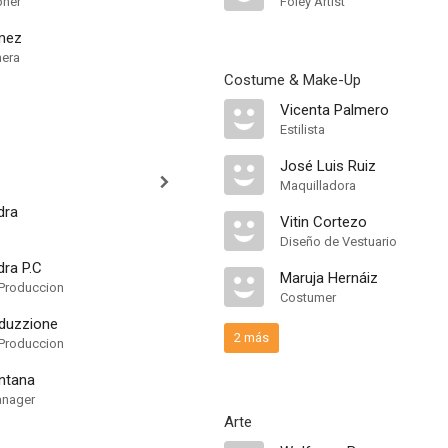
pher
Foley Artist
mez
mera
Costume & Make-Up
Vicenta Palmero
Estilista
José Luis Ruiz
Maquilladora
dra
Vitin Cortezo
Diseño de Vestuario
dra P.C
Maruja Hernáiz
Produccion
Costumer
duzzione
2 más
Produccion
ntana
anager
Arte