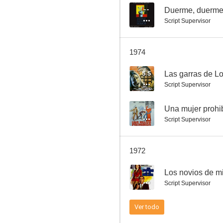
--
Duerme, duerme
Script Supervisor
Los días de Cabirio
1974
--
5.5
Las garras de Lo
Script Supervisor
--
Una mujer prohi
Script Supervisor
1972
Los cuatro salvajes
--
Los novios de m
--
Script Supervisor
Ver todo