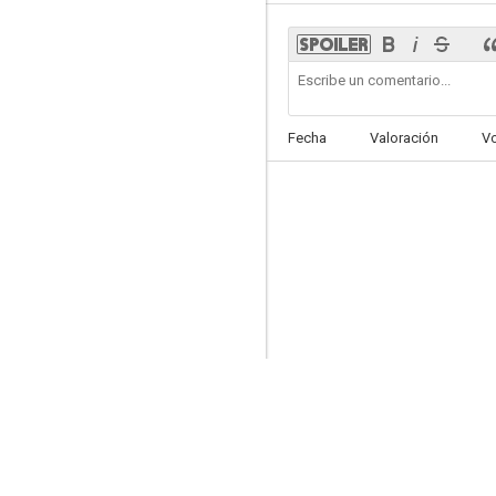
Confidencias de un marido
Fecha
Valoración
V
--
Segundo López, aventurero urbano