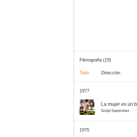
La mujer es un buen negocio
--
Filmografía (19)
Todo
Dirección
1977
Mi hijo no es lo que parece (Acelgas con champán... y mucha música)
--
6.0
La mujer es un 
Script Supervisor
1975