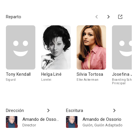
Reparto
Tony Kendall
Helga Liné
Silvia Tortosa
Josefina J
Sigurd
Lorelei
Elke Ackerman
Boarding Sch
Principal
Dirección
Escritura
Amando de Ossorio
Amando de Ossorio
Director
Guión, Guión Adaptado