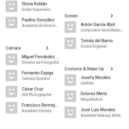
Gloria Roldán
Script Supervisor
Sonido
Paulino González
Antón García Abril
Asistente de Dirección
Compositor de la Música Original
Tomás del Barrio
Sound Engineer
Cámara
Miguel Fernández Mila
Director de Fotografía
Costume & Make-Up
Fernando Espiga
Josefa Morales
Camera Operator
Estilista
César Cruz
Dolores Merlo
Still Photographer
Maquilladora
Francisco Bermejo Miranda
José Luis Morales
Assistant Camera
Assistant Makeup Artist