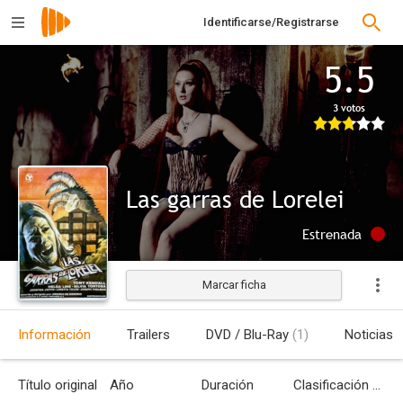
Identificarse/Registrarse
5.5
3 votos
Las garras de Lorelei
Estrenada
Marcar ficha
Información
Trailers
DVD / Blu-Ray
(1)
Noticias
Título original
Año
Duración
Clasificación por edades