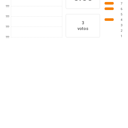
7
???
6
5
???
4
3
3
???
votos
2
1
???