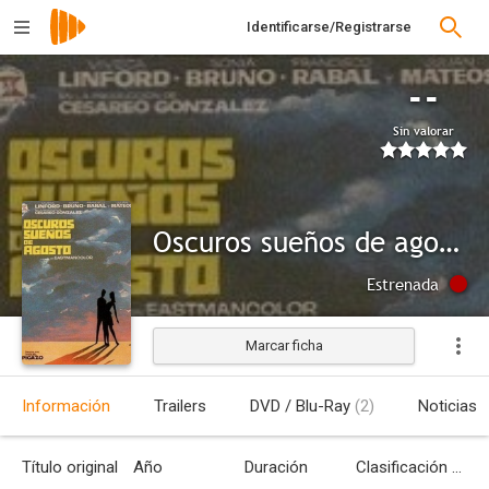
Identificarse/Registrarse
--
Sin valorar
Oscuros sueños de agosto
Estrenada
Marcar ficha
Información
Trailers
DVD / Blu-Ray
(2)
Noticias
Título original
Año
Duración
Clasificación por edades