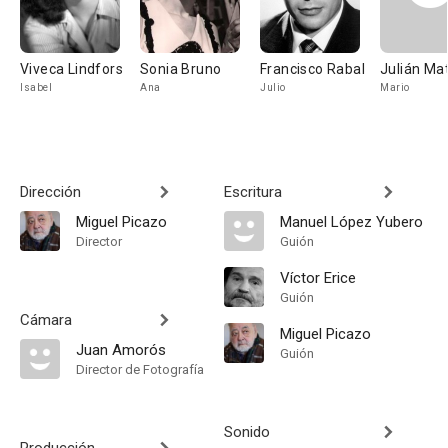
Viveca Lindfors
Sonia Bruno
Francisco Rabal
Julián Ma
Isabel
Ana
Julio
Mario
Dirección
Escritura
Miguel Picazo
Manuel López Yubero
Director
Guión
Víctor Erice
Guión
Cámara
Miguel Picazo
Juan Amorós
Guión
Director de Fotografía
Sonido