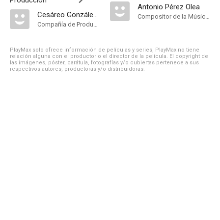
Producción
Antonio Pérez Olea
Cesáreo González P.C
Compositor de la Música Original, Música
Compañía de Produccion
PlayMax solo ofrece información de películas y series, PlayMax no tiene
relación alguna con el productor o el director de la película. El copyright de
las imágenes, póster, carátula, fotografías y/o cubiertas pertenece a sus
respectivos autores, productoras y/o distribuidoras.