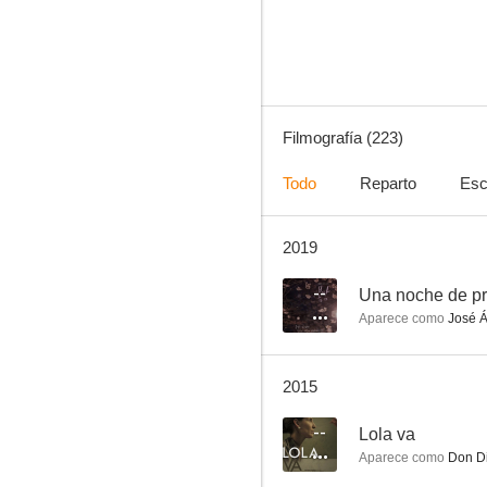
10
Filmografía (223)
Todo
Reparto
Esc
2019
Tormento
9.0
--
Una noche de p
Aparece como
José Á
2015
--
Lola va
Aparece como
Don D