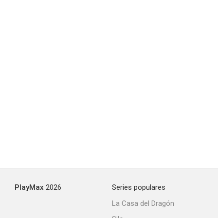
5.0
Don Quijote de la Mancha
4.5
PlayMax
2026
Series populares
La Casa del Dragón