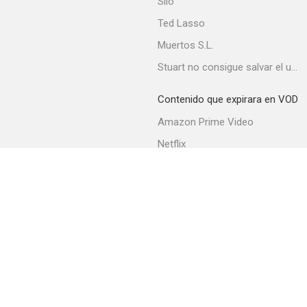
Currito de la Cruz
Silo
3.0
Ted Lasso
Muertos S.L.
Stuart no consigue salvar el universo
Contenido que expirara en VOD
Amazon Prime Video
Netflix
Metralleta 'Stein'
Movistar+
2.0
Filmin
Movistar+ Fibra
Acerca de PlayMax
Apps
API
Términos y Condiciones