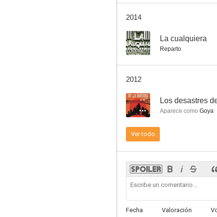
Juncal
2014
8.5
--
La cualquiera
Reparto
2012
--
Los desastres de
Aparece como
Goya
Las cien y una noches
Ver todo
7.8
Fecha
Valoración
V