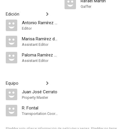
Rafael Martín
Gaffer
Edición
Antonio Ramírez de Loaysa
Editor
Marisa Ramírez de Loaysa
Assistant Editor
Paloma Ramírez de Loaysa
Assistant Editor
Equipo
Juan José Cerrato
Property Master
R. Fontal
Transportation Coordinator
PlayMax solo ofrece información de películas y series, PlayMax no tiene