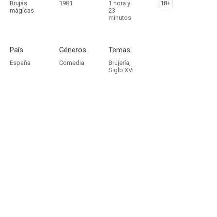
Brujas
1981
1 hora y
18+
mágicas
23
minutos
País
Géneros
Temas
España
Comedia
Brujería
,
Siglo XVI