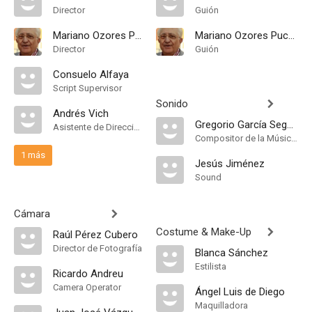
Director
Guión
Mariano Ozores Puchol
Mariano Ozores Puchol
Director
Guión
Consuelo Alfaya
Script Supervisor
Sonido
Andrés Vich
Gregorio García Segura
Asistente de Dirección
Compositor de la Música Original, Música
1 más
Jesús Jiménez
Sound
Cámara
Costume & Make-Up
Raúl Pérez Cubero
Director de Fotografía
Blanca Sánchez
Estilista
Ricardo Andreu
Camera Operator
Ángel Luis de Diego
Maquilladora