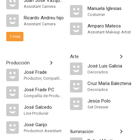
Juan José Vázquez
Assistant Camera
Manuela Iglesias
Costumer
Ricardo Andreu hijo
Assistant Camera
Amparo Mateos
Assistant Makeup Artist
1 más
Arte
Producción
José Luis Galicia
José Frade
Decorados
Productor, Compañía de Produccion
Cruz María Baleztena
José Frade P.C
Decorados
Compañía de Produccion
Jesús Polo
José Salcedo
Set Dresser
Line Producer
José Garijo
Production Assistant
Iluminación