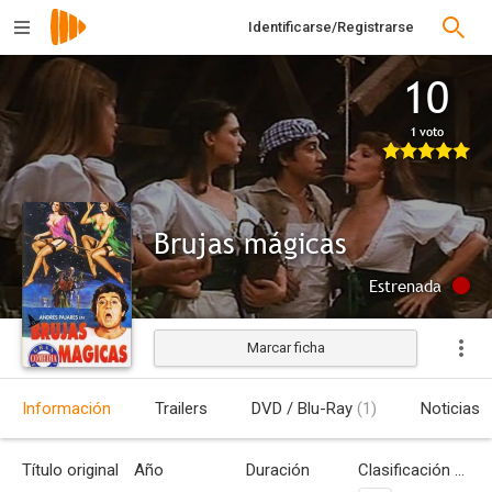
Identificarse/Registrarse
10
1 voto
Brujas mágicas
Estrenada
Marcar ficha
Información
Trailers
DVD / Blu-Ray
(1)
Noticias
Título original
Año
Duración
Clasificación por edades