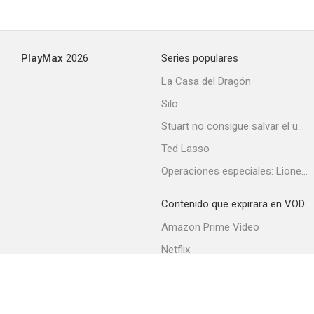
El gran atasco
PlayMax
2026
Series populares
--
La Casa del Dragón
Silo
Stuart no consigue salvar el universo
Ted Lasso
Operaciones especiales: Lioness
Contenido que expirara en VOD
Uno del millón de muertos
Amazon Prime Video
--
Netflix
Filmin
Movistar+