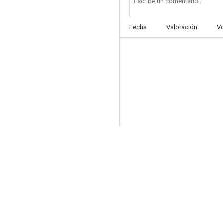
Fecha
Valoración
V
Y decirte alguna estupidez, por ejemplo, te quiero
6.5
El taxi de los conflictos
6.0