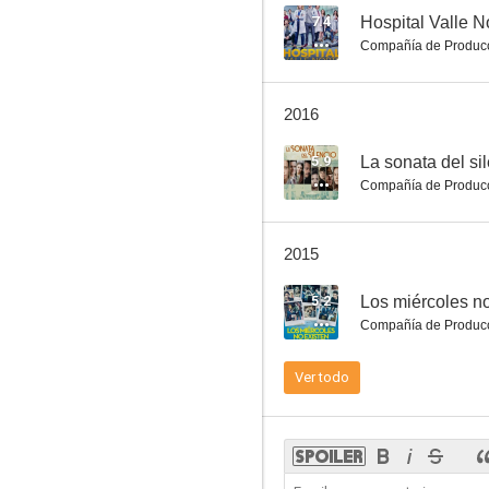
7.4
Hospital Valle N
Compañía de Produc
El primer divorcio
2016
7.0
5.9
La sonata del si
Compañía de Produc
2015
5.2
Los miércoles no
Compañía de Produc
Las hijas de Helena
Ver todo
6.8