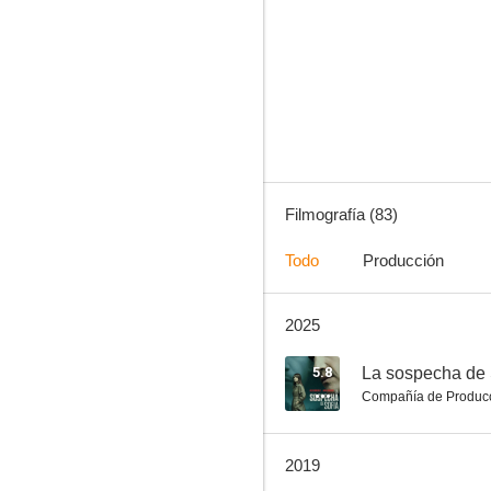
Marbella, un golpe de 5 estrellas
10
Filmografía (83)
Todo
Producción
2025
Las largas vacaciones del 36
7.5
5.8
La sospecha de 
Compañía de Produc
2019