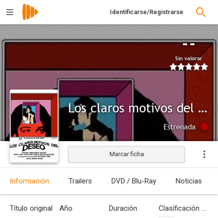
Identificarse/Registrarse
--
Sin valorar
Los claros motivos del deseo
Estrenada
Marcar ficha
Información
Trailers
DVD / Blu-Ray
Noticias
Título original
Año
Duración
Clasificación por edades