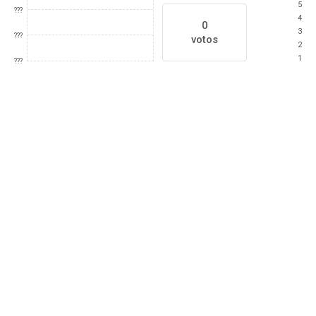
5
???
4
0
3
???
votos
2
1
???