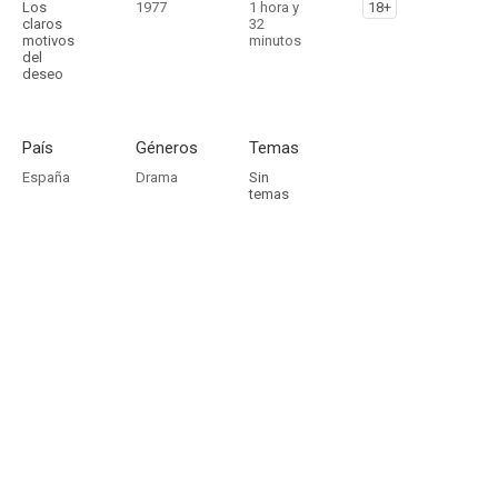
Los
1977
1 hora y
18+
claros
32
motivos
minutos
del
deseo
País
Géneros
Temas
España
Drama
Sin
temas