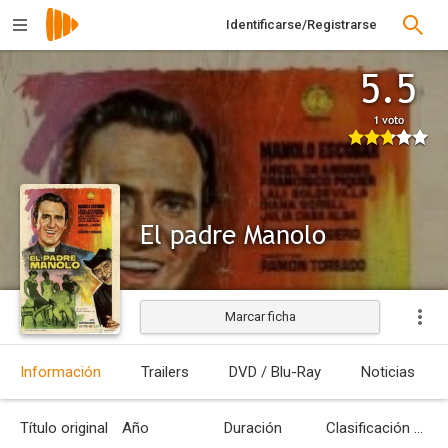
Identificarse/Registrarse
5.5
1 voto
El padre Manolo
Marcar ficha
Información
Trailers
DVD / Blu-Ray
Noticias
Título original
Año
Duración
Clasificación por edades