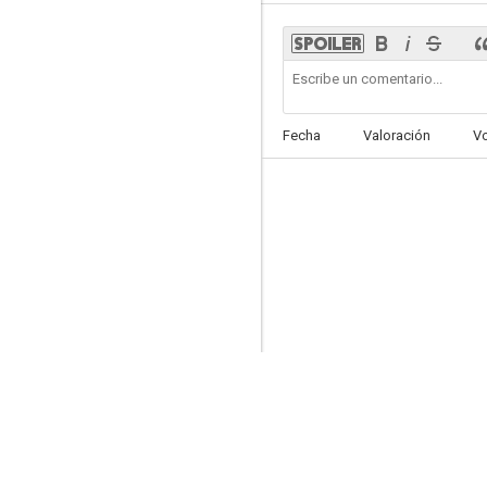
La venganza de Don Mendo
Fecha
Valoración
V
--
Fedra
--