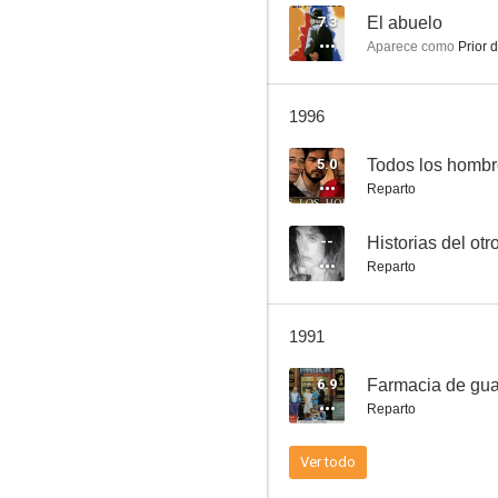
7.3
El abuelo
Aparece como
Prior 
El emigrante
1996
--
5.0
Todos los hombr
Reparto
--
Reparto
1991
Historias del otro lado: Mujer con violetas
6.9
Farmacia de gua
--
Reparto
Ver todo