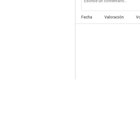
Fecha
Valoración
V
Pasión inconfesable
--
Los caballeros del botón de ancla
--