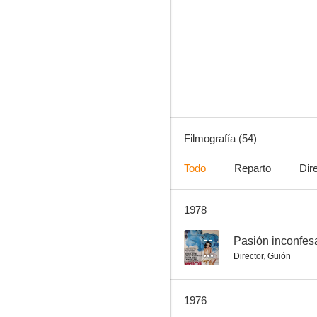
¡¡Campeones!!
6.0
Filmografía (54)
Todo
Reparto
Dir
1978
Pluma al viento
5.5
--
Pasión inconfes
Director
,
Guión
1976