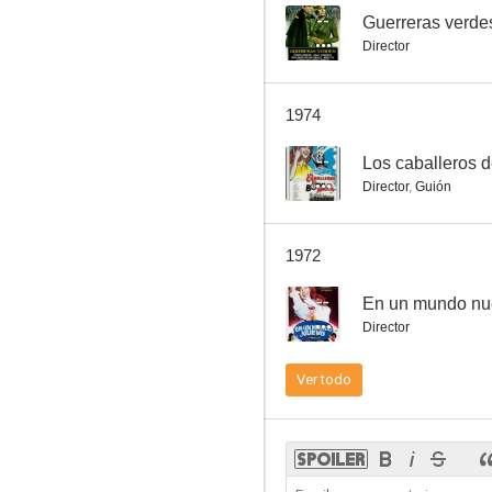
--
Guerreras verde
Director
En la red de mi canción
1974
4.0
--
Los caballeros d
Director
,
Guión
1972
--
En un mundo nu
Director
Fray Escoba
Ver todo
--