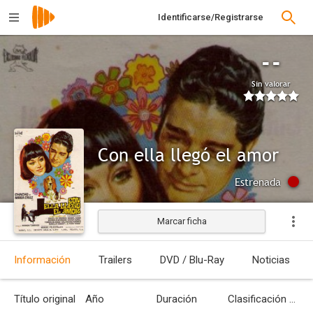
Identificarse/Registrarse
--
Sin valorar
Con ella llegó el amor
Estrenada
Marcar ficha
Información
Trailers
DVD / Blu-Ray
Noticias
Título original
Año
Duración
Clasificación por edades