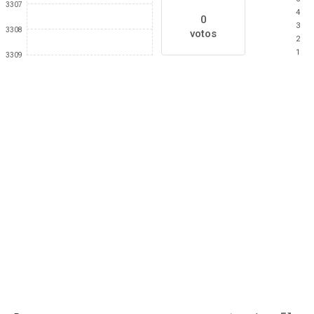
3307
4
0
3
3308
votos
2
1
3309