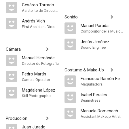
Cesáreo Torrado
Asistente de Dirección
Sonido
Andrés Vich
Manuel Parada
First Assistant Director
Compositor de la Música Original, Música
Jesús Jiménez
Sound Engineer
Cámara
Manuel Hernández Sanjuán
Director de Fotografía
Costume & Make-Up
Pedro Martín
Francisco Ramón Ferrer
Camera Operator
Maquilladora
Magdalena López
Isabel Perales
Still Photographer
Seamstress
Manuela Domenech
Assistant Makeup Artist
Producción
Juan Jurado