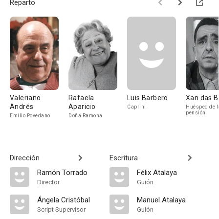
Reparto
Valeriano
Rafaela
Luis Barbero
Xan das B
Andrés
Aparicio
Caprini
Huésped de l
pensión
Emilio Povedano
Doña Ramona
Dirección
Escritura
Ramón Torrado
Félix Atalaya
Director
Guión
Ángela Cristóbal
Manuel Atalaya
Script Supervisor
Guión