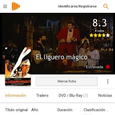
Identificarse/Registrarse
8.3
6 votos
El liguero mágico
Estrenada
Marcar ficha
Información
Trailers
DVD / Blu-Ray
(1)
Noticias
Título original
Año
Duración
Clasificación por edades