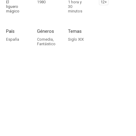
El
1980
1 hora y
12+
liguero
30
mágico
minutos
País
Géneros
Temas
España
Comedia
,
Siglo XIX
Fantástico