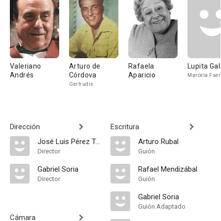
Valeriano
Arturo de
Rafaela
Lupita Gal
Andrés
Córdova
Aparicio
Marcela Fuen
Gertrudis
Dirección
Escritura
José Luis Pérez Tristán
Arturo Rubal
Director
Guión
Gabriel Soria
Rafael Mendizábal
Director
Guión
Gabriel Soria
Guión Adaptado
Cámara