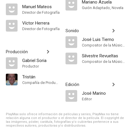
Mariano Azuela
Manuel Mateos
Guión Adaptado, Novela
Director de Fotografía
Víctor Herrera
Director de Fotografía
Sonido
José Luis Tierno
Compositor de la Música Original
Producción
Silvestre Revueltas
Gabriel Soria
Compositor de la Música Original
Productor
Tristán
Compañía de Produccion
Edición
José Marino
Editor
PlayMax solo ofrece información de películas y series, PlayMax no tiene
relación alguna con el productor o el director de la película. El copyright de
las imágenes, póster, carátula, fotografías y/o cubiertas pertenece a sus
respectivos autores, productoras y/o distribuidoras.