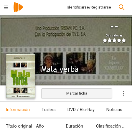
Identificarse/Registrarse
--
Sin valorar
Mala yerba
Marcar ficha
Estrenada
Información
Trailers
DVD / Blu-Ray
Noticias
Título original
Año
Duración
Clasificación por edades