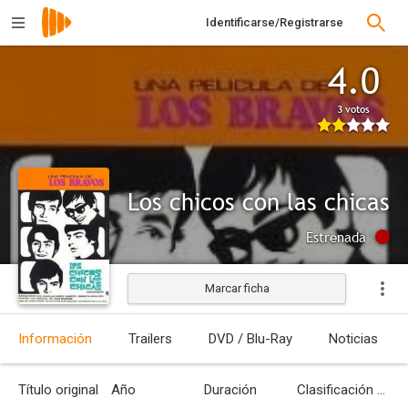
Identificarse/Registrarse
4.0
3 votos
Los chicos con las chicas
Estrenada
Marcar ficha
Información
Trailers
DVD / Blu-Ray
Noticias
Título original
Año
Duración
Clasificación por edades