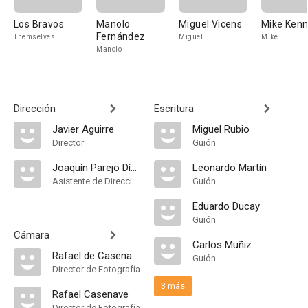
Los Bravos
Manolo
Miguel Vicens
Mike Ken
Fernández
Themselves
Miguel
Mike
Manolo
Dirección
Escritura
Javier Aguirre
Miguel Rubio
Director
Guión
Joaquín Parejo Díaz
Leonardo Martín
Asistente de Dirección
Guión
Eduardo Ducay
Guión
Cámara
Carlos Muñiz
Rafael de Casenave
Guión
Director de Fotografía
3 más
Rafael Casenave
Director de Fotografía