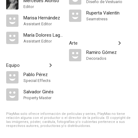
Mercedes Alonso
Diseño de Vestuario
Editor
Ruperta Valentín
Marisa Hernández
Seamstress
Assistant Editor
María Dolores Laguna
Assistant Editor
Arte
Ramiro Gómez
Decorados
Equipo
Pablo Pérez
Special Effects
Salvador Ginés
Property Master
PlayMax solo ofrece información de películas y series, PlayMax no tiene
relación alguna con el productor o el director de la película. El copyright de
las imágenes, póster, carátula, fotografías y/o cubiertas pertenece a sus
respectivos autores, productoras y/o distribuidoras.