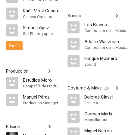
Raúl Pérez Cubero
Sonido
Camera Operator
Los Bravos
Simón López
Compositor de la Música Original
Still Photographer
Adolfo Waitzman
2 más
Compositor de la Música Original, Música
Enrique Molinero
Sound
Producción
Estudios Moro
Compañía de Produccion
Costume & Make-Up
Manuel Pérez
Dolores Clavel
Production Manager
Estilista
Carmen Martín
Maquilladora
Edición
Miguel Narros