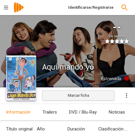
Identificarse/Registrarse
--
Sin valorar
Aquí mando yo
Estrenada
Marcar ficha
Información
Trailers
DVD / Blu-Ray
Noticias
Título original
Año
Duración
Clasificación por edades