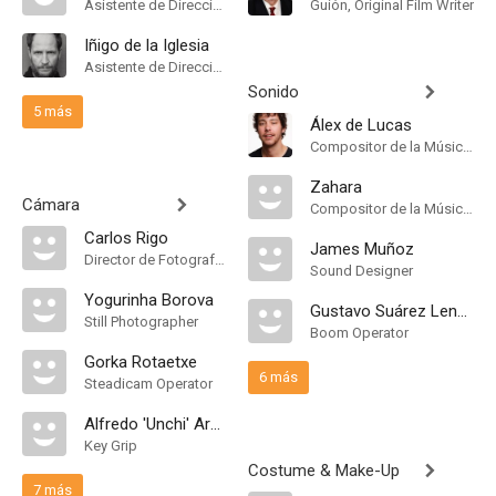
Asistente de Dirección
Guión, Original Film Writer
Iñigo de la Iglesia
Asistente de Dirección
Sonido
5 más
Álex de Lucas
Compositor de la Música Original
Zahara
Cámara
Compositor de la Música Original, Songs
Carlos Rigo
James Muñoz
Director de Fotografía, "A" Camera Operator
Sound Designer
Yogurinha Borova
Gustavo Suárez Lendoiro
Still Photographer
Boom Operator
Gorka Rotaetxe
6 más
Steadicam Operator
Alfredo 'Unchi' Arcos
Key Grip
Costume & Make-Up
7 más