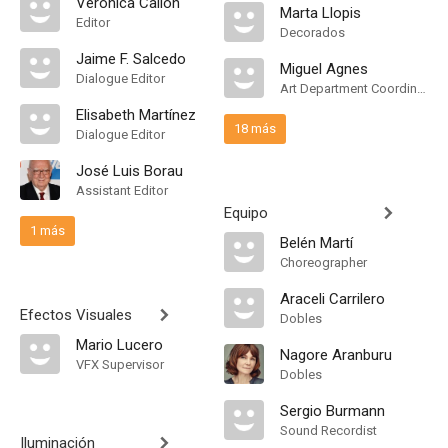
Verónica Callón
Marta Llopis
Editor
Decorados
Jaime F. Salcedo
Miguel Agnes
Dialogue Editor
Art Department Coordinator
Elisabeth Martínez
18 más
Dialogue Editor
José Luis Borau
Assistant Editor
Equipo
1 más
Belén Martí
Choreographer
Araceli Carrilero
Efectos Visuales
Dobles
Mario Lucero
Nagore Aranburu
VFX Supervisor
Dobles
Sergio Burmann
Sound Recordist
Iluminación