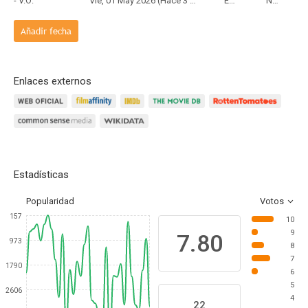
- V.O:
Vie, 01 May 2026 (Hace 3 meses y 6 días)
Estreno
Netflix
Añadir fecha
Enlaces externos
Estadísticas
Popularidad
Votos
157
10
9
7.80
973
8
7
1790
6
5
2606
4
22