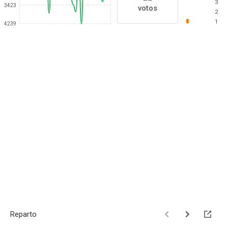
3
3423
votos
2
1
4239
Reparto