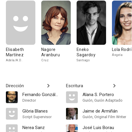
Elisabeth
Nagore
Eneko
Lola Rodr
Martínez
Aranburu
Sagardoy
Ángela
Adela/A.D.
Cruz
Santiago
Dirección
Escritura
Fernando González Molina
Alana S. Portero
Director
Guión, Guión Adaptado
Glòria Blanes
Jaime de Armiñán
Script Supervisor
Guión, Original Film Writer
Nerea Sanz
José Luis Borau