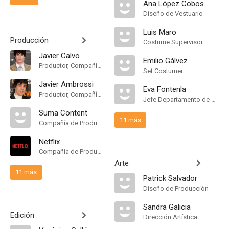
Ana López Cobos
Diseño de Vestuario
Luis Maro
Producción
Costume Supervisor
Javier Calvo
Emilio Gálvez
Productor, Compañía de Produccion
Set Costumer
Javier Ambrossi
Eva Fontenla
Productor, Compañía de Produccion
Jefe Departamento de Maquillaje
Suma Content
11 más
Compañía de Produccion
Netflix
Compañía de Produccion
Arte
11 más
Patrick Salvador
Diseño de Producción
Sandra Galicia
Edición
Dirección Artística