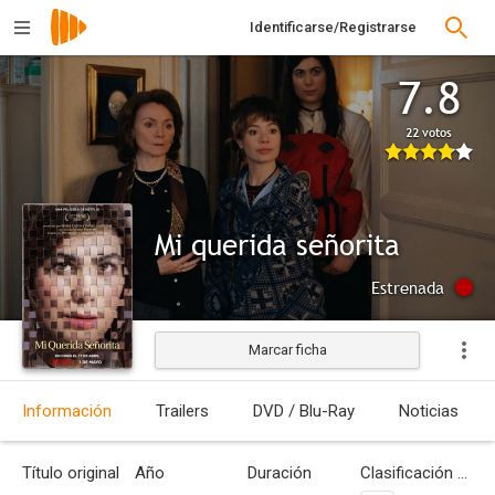
Identificarse/Registrarse
7.8
22 votos
Mi querida señorita
Estrenada
Marcar ficha
Información
Trailers
DVD / Blu-Ray
Noticias
Título original
Año
Duración
Clasificación por edades