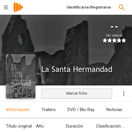
Identificarse/Registrarse
--
Sin valorar
La Santa Hermandad
Marcar ficha
Información
Trailers
DVD / Blu-Ray
Noticias
Título original
Año
Duración
Clasificación por edades