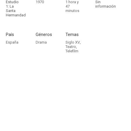
Estudio
1970
1 hora y
Sin
1: La
47
información
Santa
minutos
Hermandad
País
Géneros
Temas
España
Drama
Siglo XV
,
Teatro
,
Telefilm