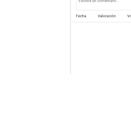
Fecha
Valoración
V
Ricco
--
Las amigas
--