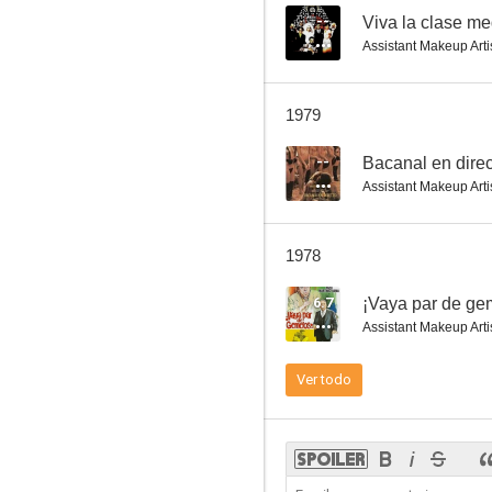
--
Viva la clase me
Assistant Makeup Arti
Carlota: Amor es... veneno
1979
--
--
Bacanal en dire
Assistant Makeup Arti
1978
6.7
¡Vaya par de ge
Assistant Makeup Arti
Las tres perfectas casadas
Ver todo
--