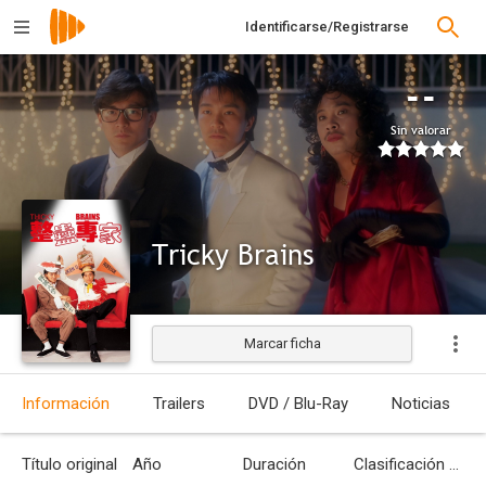
Identificarse/Registrarse
--
Sin valorar
Tricky Brains
Marcar ficha
Estrenada
Información
Trailers
DVD / Blu-Ray
Noticias
Título original
Año
Duración
Clasificación por edades