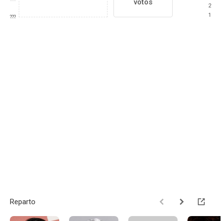
votos
2
1
???
Reparto