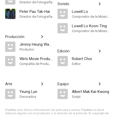
Director de Fotografía
Sonido
Peter Pau Tak-Hai
Lowell Lo
Director de Fotografía
Compositor de la Música Original
Lowell Lo Koon-Ting
Compositor de la Música Original
Producción
Jimmy Heung Wah-Sing
Productor
Edición
Win's Movie Production Limited
Robert Choi
Compañía de Produccion
Editor
Arte
Equipo
Yeung Lun
Albert Mak Kai-Kwong
Decorados
Script
PlayMax solo ofrece información de películas y series, PlayMax no tiene
relación alguna con el productor o el director de la película. El copyright de