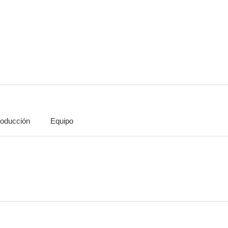
Esperando a papá
El felino
La lozana a
--
--
oducción
Equipo
Vente a ligar al Oeste
Aunque la hormona se vista de seda...