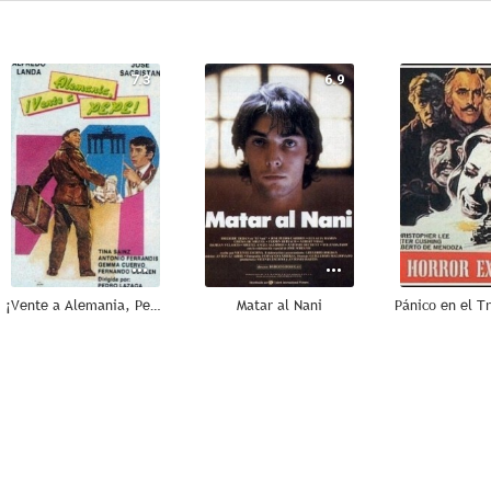
7.3
6.9
¡Vente a Alemania, Pepe!
Matar al Nani
--
--