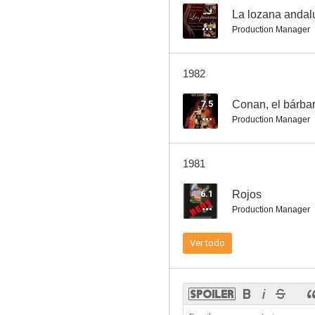
--
La lozana andal
Production Manager
1982
7.5
Conan, el bárba
Production Manager
1981
6.1
Rojos
Production Manager
Ver todo