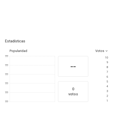
Estadísticas
Popularidad
Votos
???
10
9
--
???
8
7
???
6
5
???
4
0
3
???
votos
2
1
???