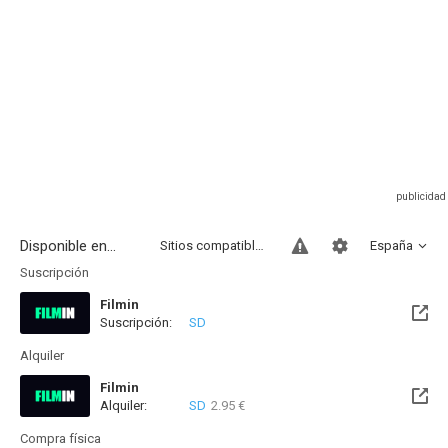
Disponible en...
Sitios compatibles
España
Suscripción
Filmin
Suscripción:
SD
Disponible hasta el Vie, 27 Nov 2026 (Quedan 3 meses)
Alquiler
Filmin
Alquiler:
SD
2.95 €
Disponible hasta el Vie, 27 Nov 2026 (Quedan 3 meses)
Compra física