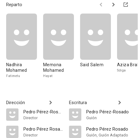
Reparto
Nadhira
Memona
Said Salem
Aziza Br
Mohamed
Mohamed
Sdiga
Fatimetu
Hayat
Dirección
Escritura
Pedro Pérez-Rosado
Pedro Pérez-Rosado
Director
Guión
Pedro Pérez Rosado
Pedro Pérez Rosado
Director
Guión, Guión Adaptado