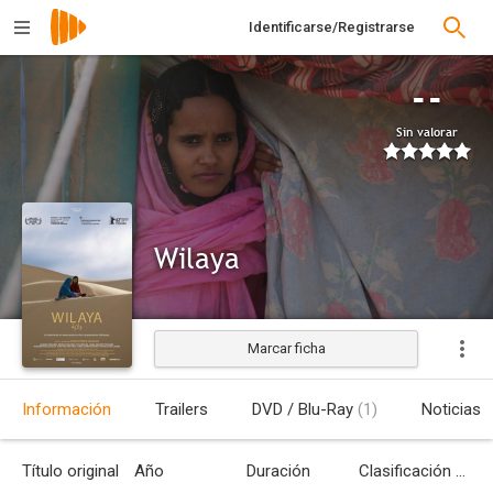
Identificarse/Registrarse
--
Sin valorar
Wilaya
Marcar ficha
Estrenada
Información
Trailers
DVD / Blu-Ray
(1)
Noticias
Título original
Año
Duración
Clasificación por edades