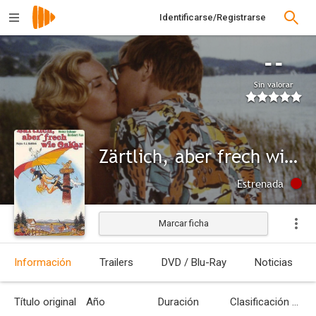
Identificarse/Registrarse
--
Sin valorar
Zärtlich, aber frech wie Oskar
Estrenada
Marcar ficha
Información
Trailers
DVD / Blu-Ray
Noticias
Título original
Año
Duración
Clasificación por edades