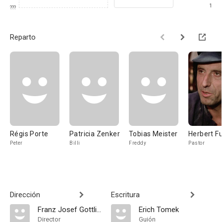
1
???
Reparto
Régis Porte
Patricia Zenker
Tobias Meister
Herbert F
Peter
Billi
Freddy
Pastor
Dirección
Escritura
Franz Josef Gottlieb
Erich Tomek
Director
Guión