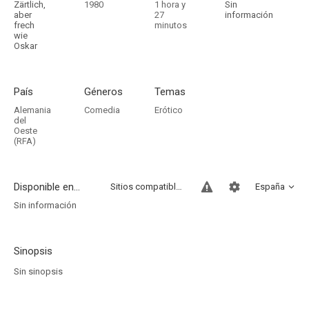
Zärtlich,
1980
1 hora y
Sin
aber
27
información
frech
minutos
wie
Oskar
País
Géneros
Temas
Alemania
Comedia
Erótico
del
Oeste
(RFA)
Disponible en...
Sitios compatibles
España
Sin información
Sinopsis
Sin sinopsis