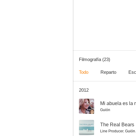
Colegialas violadas
--
Filmografía (23)
Todo
Reparto
Esc
2012
Sunshine Reggae auf Ibiza
--
5.5
Mi abuela es la 
Guión
--
The Real Bears
Line Producer
,
Guión