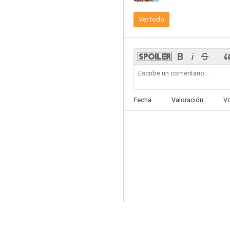
Ver todo
Muérdeme abajo, Drácula
--
Fecha
Valoración
V
Fruta madura
--