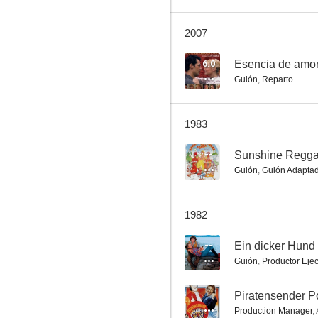
2007
La más loca aventura de la jungla
6.0
Esencia de amo
Guión
,
Reparto
--
1983
--
Sunshine Reggae
Guión
,
Guión Adapta
1982
Orgía de ninfómanas
--
Ein dicker Hund
--
Guión
,
Productor Ejec
--
Piratensender P
Production Manager
,