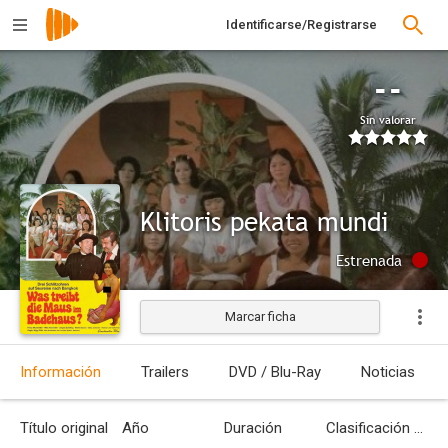
Identificarse/Registrarse
--
Sin valorar
Klitoris pekata mundi
Estrenada
Marcar ficha
Información
Trailers
DVD / Blu-Ray
Noticias
Título original
Año
Duración
Clasificación por edades