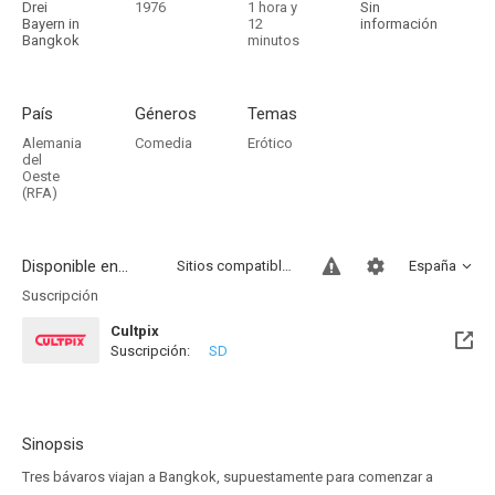
Drei
1976
1 hora y
Sin
Bayern in
12
información
Bangkok
minutos
País
Géneros
Temas
Alemania
Comedia
Erótico
del
Oeste
(RFA)
Disponible en...
Sitios compatibles
España
Suscripción
Cultpix
Suscripción:
SD
Sinopsis
Tres bávaros viajan a Bangkok, supuestamente para comenzar a