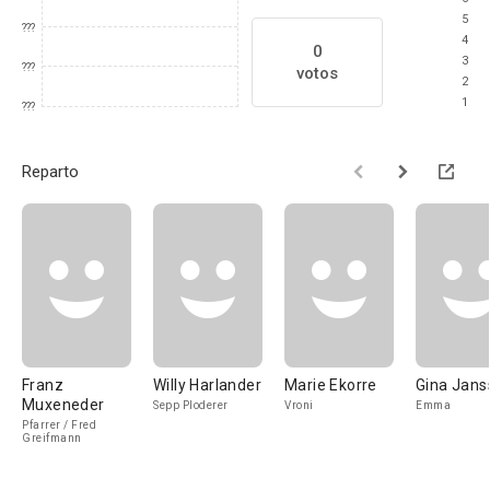
5
???
4
0
3
???
votos
2
1
???
Reparto
Franz
Willy Harlander
Marie Ekorre
Gina Jans
Muxeneder
Sepp Ploderer
Vroni
Emma
Pfarrer / Fred
Greifmann