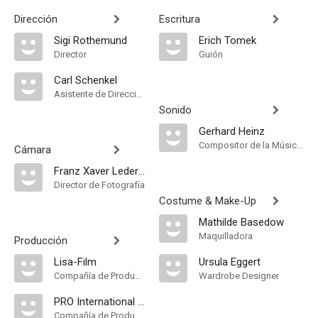
Dirección
Escritura
Sigi Rothemund
Erich Tomek
Director
Guión
Carl Schenkel
Asistente de Dirección
Sonido
Gerhard Heinz
Compositor de la Música Original
Cámara
Franz Xaver Lederle
Director de Fotografía
Costume & Make-Up
Mathilde Basedow
Maquilladora
Producción
Lisa-Film
Ursula Eggert
Compañía de Produccion
Wardrobe Designer
PRO International Pictures
Compañía de Produccion