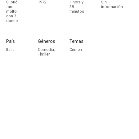
Si può
1972
1 hora y
Sin
fare
38
información
molto
minutos
con 7
donne
País
Géneros
Temas
Italia
Comedia
,
Crimen
Thriller