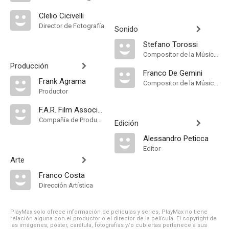
Clelio Cicivelli
Director de Fotografía
Sonido
Stefano Torossi
Compositor de la Música Original
Producción
Franco De Gemini
Frank Agrama
Compositor de la Música Original
Productor
F.A.R. Film Associates of Rome
Compañía de Produccion
Edición
Alessandro Peticca
Editor
Arte
Franco Costa
Dirección Artística
PlayMax solo ofrece información de películas y series, PlayMax no tiene
relación alguna con el productor o el director de la película. El copyright de
las imágenes, póster, carátula, fotografías y/o cubiertas pertenece a sus