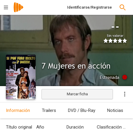
Identificarse/Registrarse
--
Sin valorar
7 Mujeres en acción
Estrenada
Marcar ficha
Información
Trailers
DVD / Blu-Ray
Noticias
Título original
Año
Duración
Clasificación por edades