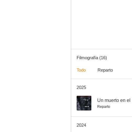
Betty la fea: La historia continúa
--
Filmografía (16)
Todo
Reparto
2025
Las hermanitas Calle
--
--
Un muerto en el
Reparto
2024