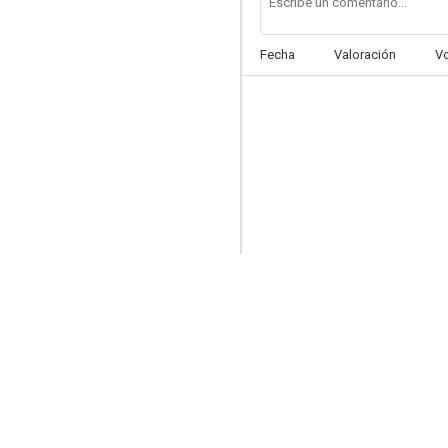
Fecha
Valoración
V
La casa de las dos palmas