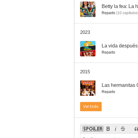
6.8
Betty la fea: La 
Reparto
(
10
capítulos
Bermúdez
2023
--
--
La vida después 
Reparto
2015
--
Las hermanitas 
Reparto
Los Reyes
Ver todo
--