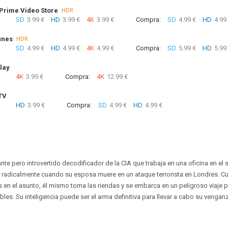
rime Video Store
HDR
SD
3.99 €
HD
3.99 €
4K
3.99 €
Compra:
SD
4.99 €
HD
4.99
unes
HDR
SD
4.99 €
HD
4.99 €
4K
4.99 €
Compra:
SD
5.99 €
HD
5.99
lay
4K
3.99 €
Compra:
4K
12.99 €
TV
HD
3.99 €
Compra:
SD
4.99 €
HD
4.99 €
llante pero introvertido decodificador de la CIA que trabaja en una oficina en el
a radicalmente cuando su esposa muere en un ataque terrorista en Londres. 
s en el asunto, él mismo toma las riendas y se embarca en un peligroso viaje
bles. Su inteligencia puede ser el arma definitiva para llevar a cabo su vengan