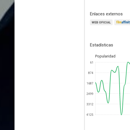
Enlaces externos
Estadísticas
Popularidad
61
874
1687
2499
3312
4125