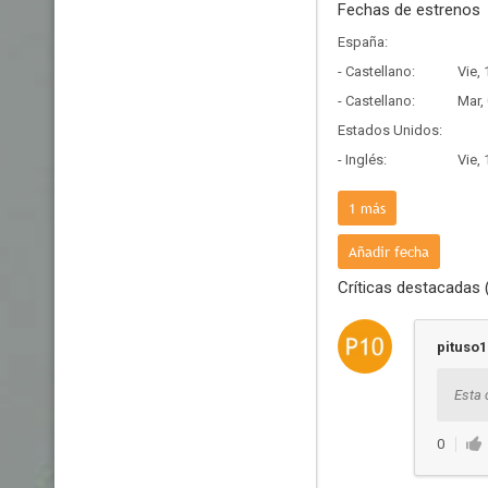
Fechas de estrenos
España:
- Castellano:
Vie,
- Castellano:
Mar,
Estados Unidos:
- Inglés:
Vie,
Francia:
1
más
- Frances:
Mié,
Añadir fecha
Críticas destacadas 
pituso1
Esta 
0