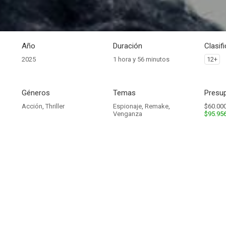
Año
Duración
Clasif
2025
1 hora y 56 minutos
12+
Géneros
Temas
Presup
Acción
,
Thriller
Espionaje
,
Remake
,
$60.000
Venganza
$95.95