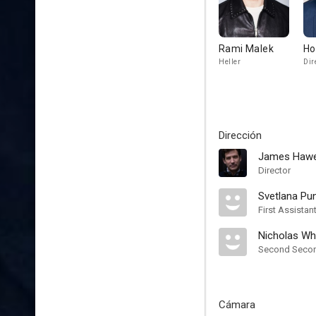
Rami Malek
Ho
Heller
Dir
Dirección
James Haw
Director
Svetlana Pu
First Assistan
Nicholas Wh
Second Second
Cámara