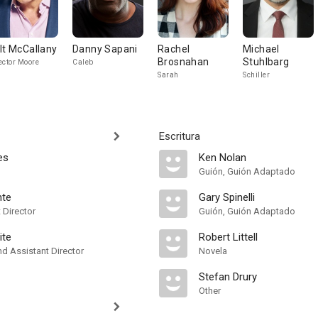
lt McCallany
Danny Sapani
Rachel
Michael
Brosnahan
Stuhlbarg
ector Moore
Caleb
Sarah
Schiller
Escritura
es
Ken Nolan
Guión, Guión Adaptado
nte
Gary Spinelli
t Director
Guión, Guión Adaptado
ite
Robert Littell
 Assistant Director
Novela
Stefan Drury
Other