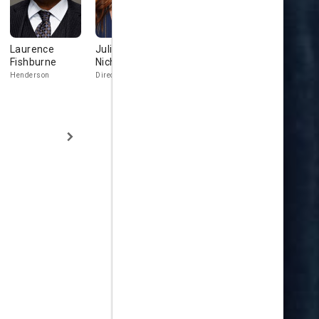
Laurence
Julianne
Caitríona Balfe
Jon Bernth
Fishburne
Nicholson
Inquiline
The Bear
Henderson
Director O'Brien