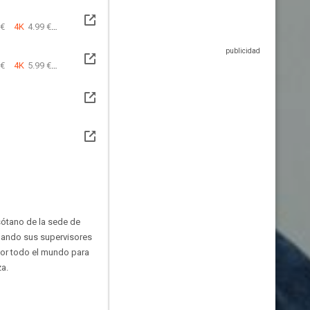
 €
4K
4.99 €
 €
4K
5.99 €
 sótano de la sede de
Cuando sus supervisores
 por todo el mundo para
za.