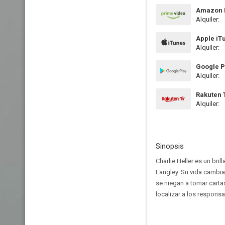
Amazon P
Alquiler:
Apple iT
Alquiler:
Google P
Alquiler:
Rakuten 
Alquiler:
Sinopsis
Charlie Heller es un bri
Langley. Su vida cambi
se niegan a tomar carta
localizar a los responsa