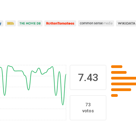
7.43
73
votos