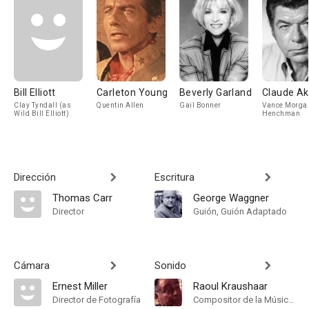
Bill Elliott
Carleton Young
Beverly Garland
Claude Ak
Clay Tyndall (as
Quentin Allen
Gail Bonner
Vance Morgan
Wild Bill Elliott)
Henchman
Dirección
Escritura
Thomas Carr
George Waggner
Director
Guión, Guión Adaptado
Cámara
Sonido
Ernest Miller
Raoul Kraushaar
Director de Fotografía
Compositor de la Música Original