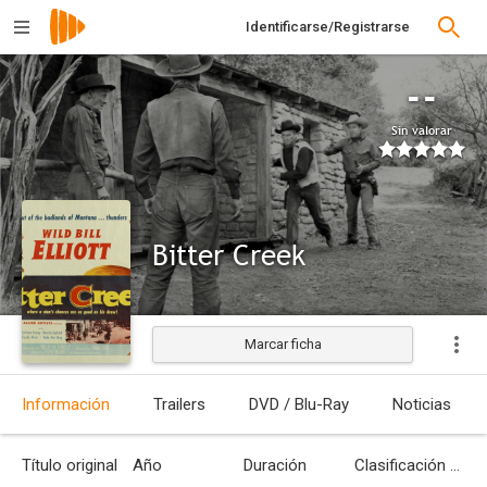
Identificarse/Registrarse
--
Sin valorar
Bitter Creek
Marcar ficha
Información
Trailers
DVD / Blu-Ray
Noticias
Título original
Año
Duración
Clasificación por edades