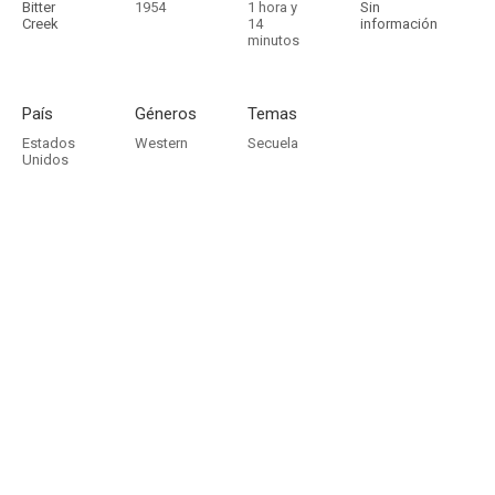
Bitter
1954
1 hora y
Sin
Creek
14
información
minutos
País
Géneros
Temas
Estados
Western
Secuela
Unidos