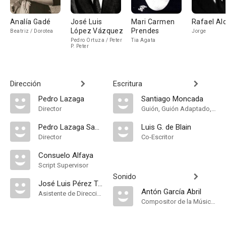
Analía Gadé
José Luis
Mari Carmen
Rafael Al
López Vázquez
Prendes
Beatriz / Dorotea
Jorge
Pedro Ortuza / Peter
Tia Agata
P. Peter
Dirección
Escritura
Pedro Lazaga
Santiago Moncada
Director
Guión, Guión Adaptado, Historia
Pedro Lazaga Sabater
Luis G. de Blain
Director
Co-Escritor
Consuelo Alfaya
Script Supervisor
Sonido
José Luis Pérez Tristán
Antón García Abril
Asistente de Dirección
Compositor de la Música Original