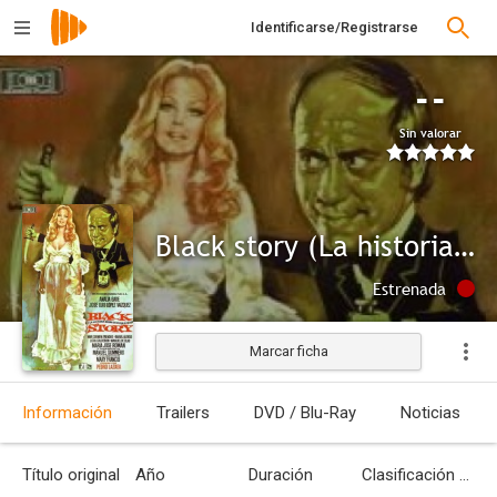
Identificarse/Registrarse
--
Sin valorar
Black story (La historia negra de Peter P. Peter)
Estrenada
Marcar ficha
Información
Trailers
DVD / Blu-Ray
Noticias
Título original
Año
Duración
Clasificación por edades