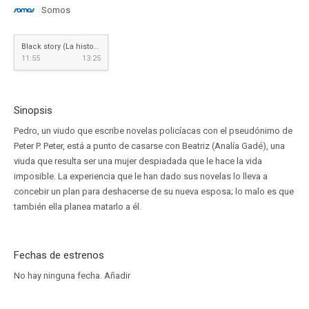
Somos
Black story (La historia negra de Peter P. Peter)
11:55
13:25
Sinopsis
Pedro, un viudo que escribe novelas policíacas con el pseudónimo de
Peter P. Peter, está a punto de casarse con Beatriz (Analía Gadé), una
viuda que resulta ser una mujer despiadada que le hace la vida
imposible. La experiencia que le han dado sus novelas lo lleva a
concebir un plan para deshacerse de su nueva esposa; lo malo es que
también ella planea matarlo a él.
Fechas de estrenos
No hay ninguna fecha.
Añadir