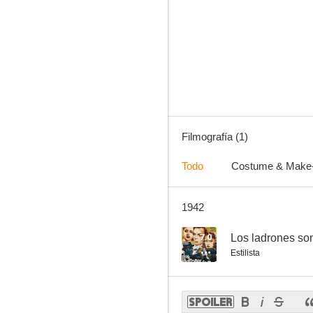
Filmografía (1)
Todo
Costume & Make
1942
7.0
Los ladrones so
Estilista