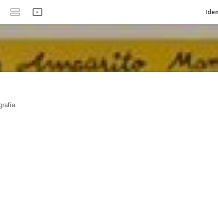
Iden
rafía.