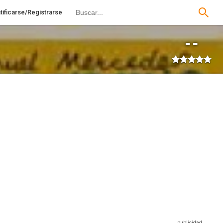
tificarse/Registrarse
--