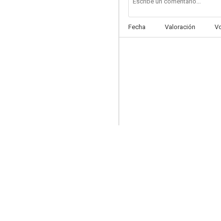
Fecha
Valoración
V
Caos (Kaos)
--
Black-Out
--