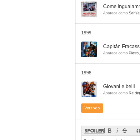
--
Come inguaiammo 
Aparece como
Self (a
Camerieri
1999
--
--
Capitán Fracas
Aparece como
Pietro,
1996
--
Giovani e belli
Aparece como
Re deg
Classe di ferro
Ver todo
--