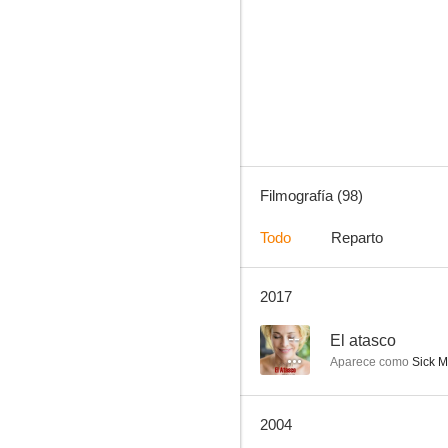
Las pícaras
--
Filmografía (98)
Todo
Reparto
2017
Capitán Fracasse
--
--
El atasco
Aparece como
Sick M
2004