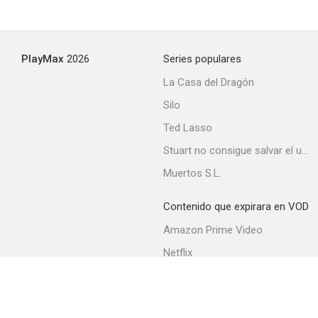
I figli del leopardo
PlayMax
2026
Series populares
--
La Casa del Dragón
Silo
Ted Lasso
Stuart no consigue salvar el universo
Muertos S.L.
Contenido que expirara en VOD
Dos mafiosos contra Goldezenger
Amazon Prime Video
--
Netflix
Filmin
Movistar+