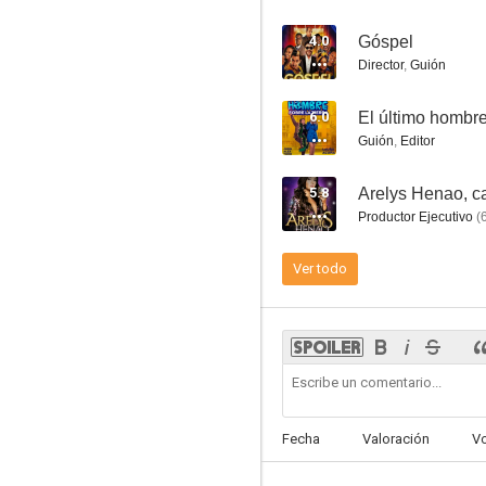
4.0
Góspel
Director
,
Guión
6.0
El último hombre
Pedro el escamoso: Más escamoso que nunca
Guión
,
Editor
--
5.8
Arelys Henao, ca
Productor Ejecutivo
(
Ver todo
La sucursal
--
Fecha
Valoración
V