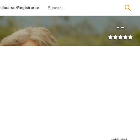
tificarse/Registrarse
--