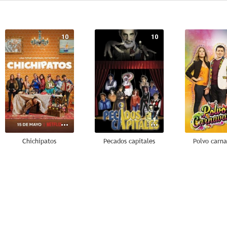
10
10
Chichipatos
Pecados capitales
Polvo carna
8.7
8.5