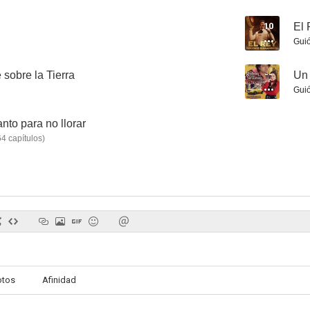
10
El 
Gui
 sobre la Tierra
--
Un 
El actor, el director y la guionista
El paseo 7
Gui
--
--
nto para no llorar
64
capítulos
)
Al son que me toquen bailo
El reality
--
--
otos
Afinidad