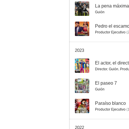
--
La pena máxima
Guión
In fraganti
--
Pedro el escam
Productor Ejecutivo
(
5.0
2023
--
El actor, el direc
Director
,
Guión
,
Produ
--
El paseo 7
Guión
Perder es ganar un poco
--
9.0
Paraíso blanco
Productor Ejecutivo
(
2022