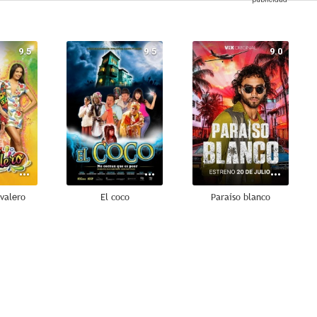
9.5
9.5
9.0
valero
El coco
Paraíso blanco
8.5
7.9
7.8