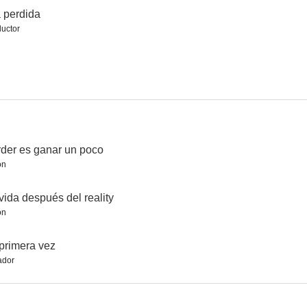
a perdida
uctor
 3
El coco 2
El paseo 2
4.0
--
--
der es ganar un poco
ón
vida después del reality
ón
l
El paseo 8: La luna de hiel
La pena máxima 2
--
--
--
primera vez
ador