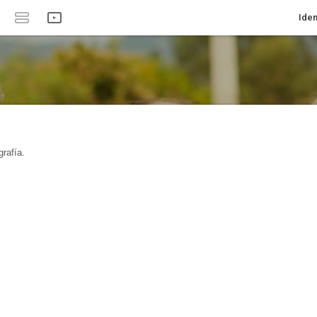
Iden
rafía.