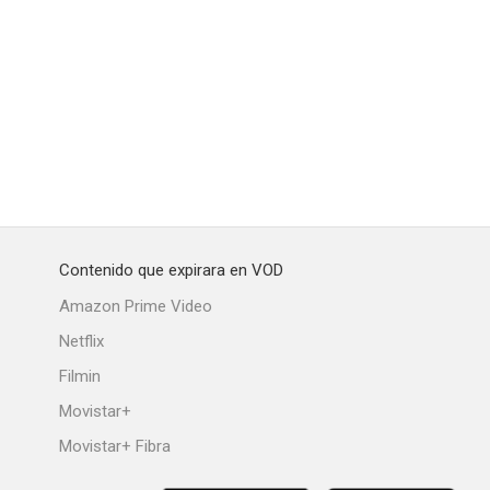
Shakespeare, los espías de Dios
Uno al año no hace daño 2
Carta al niño Dios
--
--
--
Contenido que expirara en VOD
Amazon Prime Video
Netflix
Filmin
ura
La ruta blanca
Mi gente linda, mi gente bella
Movistar+
--
--
--
Movistar+ Fibra