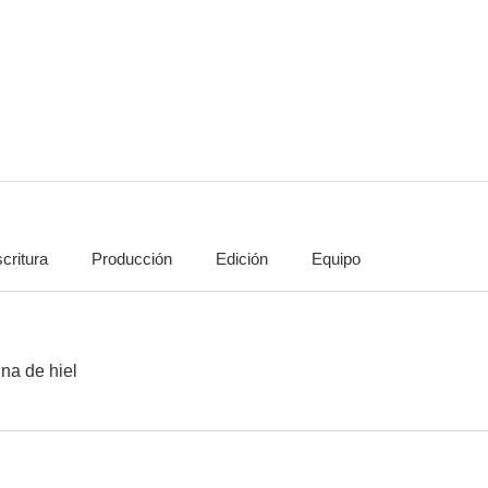
Yo amo a Juan Querendón
El paseo de Teresa
Maria Mad
6.6
6.3
critura
Producción
Edición
Equipo
El olvido que seremos
Amores cruzados
5.8
5.8
una de hiel