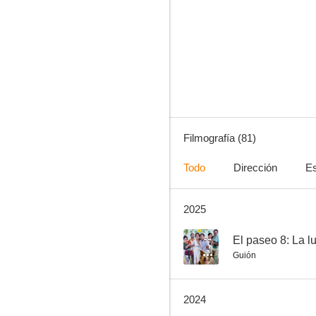
Mi abuelo, mi papá y yo
7.0
Filmografía (81)
Todo
Dirección
Es
2025
Tuya, mía… te la apuesto
6.0
--
El paseo 8: La l
Guión
2024