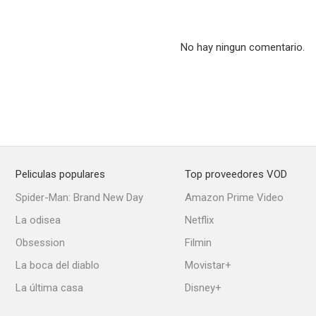
No hay ningun comentario.
Vivo en el limbo
Regue Chicken (Reguechicken)
--
--
Peliculas populares
Top proveedores VOD
Spider-Man: Brand New Day
Amazon Prime Video
La odisea
Netflix
Obsession
Filmin
El paseo
El paseo 3
La capt
La boca del diablo
Movistar+
--
--
La última casa
Disney+