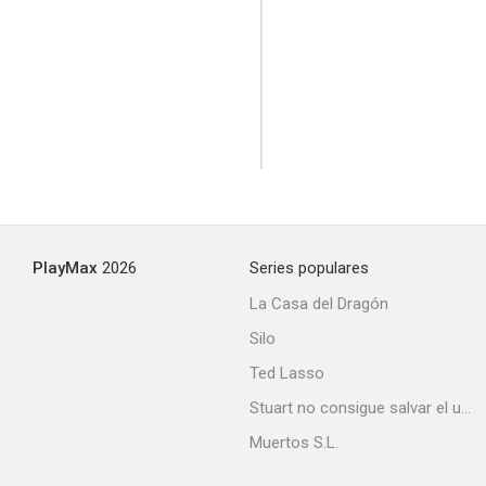
El paseo 4
--
PlayMax
2026
Series populares
La Casa del Dragón
Silo
Ted Lasso
Uno al año no hace daño
Stuart no consigue salvar el universo
--
Muertos S.L.