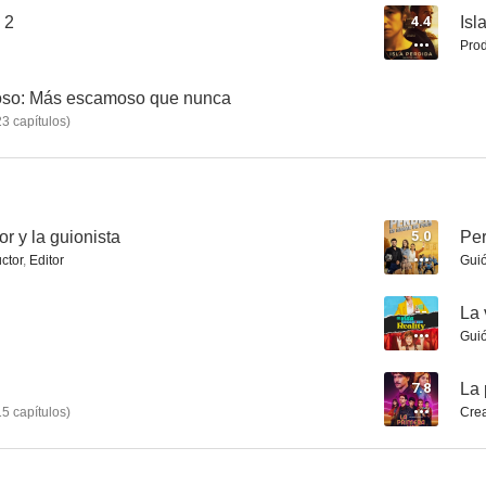
 2
4.4
Isl
Prod
Arelys Henao, canto para no llorar
El paseo 5: El paseo de oficina
El coco
oso: Más escamoso que nunca
23
capítulos
)
5.0
4.4
tor y la guionista
5.0
Per
ctor
,
Editor
Gui
--
La 
Gui
Lokillo en: Mi otra yo
Isla perdida
Góspe
--
--
7.8
La 
15
capítulos
)
Cre